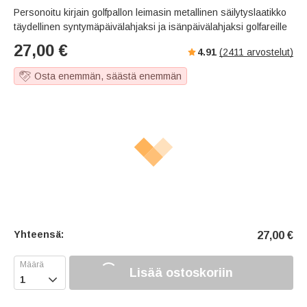
s
u
e
Personoitu kirjain golfpallon leimasin metallinen säilytyslaatikko
e
t
r
täydellinen syntymäpäivälahjaksi ja isänpäivälahjaksi golfareille
e
f
27,00
€
4.91
(
2411
arvostelut)
u
l
Osta enemmän, säästä enemmän
l
s
c
r
e
e
n
Yhteensä:
27,00
€
Lisää ostoskoriin
