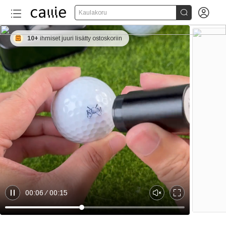


Kaulakoru
10+
ihmiset juuri lisätty ostoskoriin
00:06
00:15
P
U
E
a
n
n
u
m
t