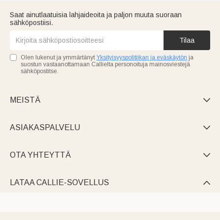
Saat ainutlaatuisia lahjaideoita ja paljon muuta suoraan
sähköpostiisi.
Tilaa
Olen lukenut ja ymmärtänyt
Yksityisyyspolitiikan ja eväskäytön
ja
suostun vastaanottamaan Callielta personoituja mainosviestejä
sähköpostitse.
MEISTÄ

ASIAKASPALVELU

OTA YHTEYTTÄ

LATAA CALLIE-SOVELLUS
