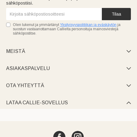
sähköpostiisi.
Tilaa
Olen lukenut ja ymmärtänyt
Yksityisyyspolitiikan ja eväskäytön
ja
suostun vastaanottamaan Callielta personoituja mainosviestejä
sähköpostitse.
MEISTÄ

ASIAKASPALVELU

OTA YHTEYTTÄ

LATAA CALLIE-SOVELLUS
