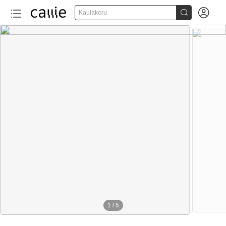


Kaulakoru
1
/
5