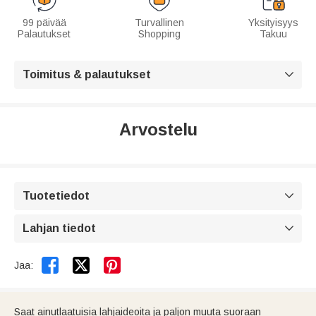
99 päivää
Turvallinen
Yksityisyys
Palautukset
Shopping
Takuu
Toimitus & palautukset

Arvostelu
Tuotetiedot

Lahjan tiedot



Jaa:
Saat ainutlaatuisia lahjaideoita ja paljon muuta suoraan