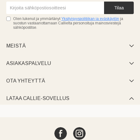
Tilaa
Olen lukenut ja ymmärtänyt
Yksityisyyspolitiikan ja eväskäytön
ja
suostun vastaanottamaan Callielta personoituja mainosviestejä
sähköpostitse.
MEISTÄ

ASIAKASPALVELU

OTA YHTEYTTÄ

LATAA CALLIE-SOVELLUS
