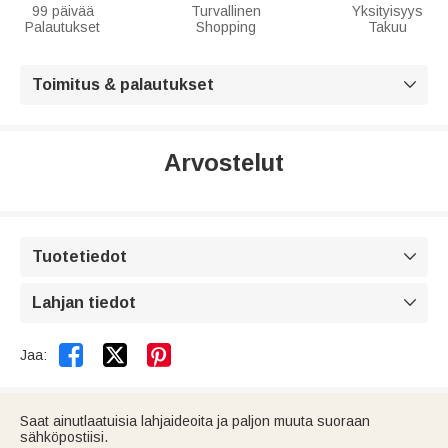
99 päivää
Turvallinen
Yksityisyys
Palautukset
Shopping
Takuu
Toimitus & palautukset

Arvostelut
Tuotetiedot

Lahjan tiedot



Jaa:
Saat ainutlaatuisia lahjaideoita ja paljon muuta suoraan
sähköpostiisi.