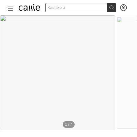


Kaulakoru
1
/
7