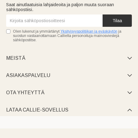
Saat ainutlaatuisia lahjaideoita ja paljon muuta suoraan
sähköpostiisi.
Tilaa
Olen lukenut ja ymmärtänyt
Yksityisyyspolitiikan ja eväskäytön
ja
suostun vastaanottamaan Callielta personoituja mainosviestejä
sähköpostitse.
MEISTÄ

ASIAKASPALVELU

OTA YHTEYTTÄ

LATAA CALLIE-SOVELLUS
