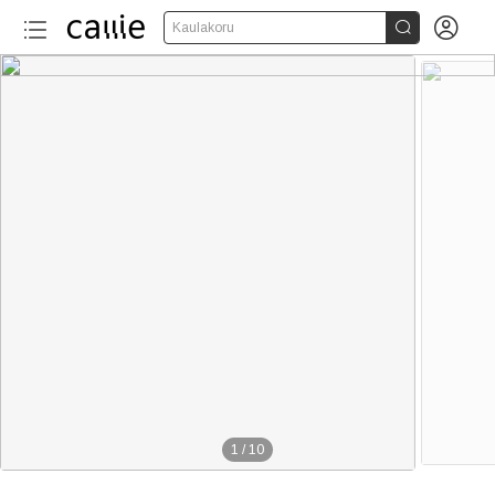


Kaulakoru
1
/
10