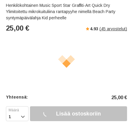
Henkilökohtainen Music Sport Star Graffiti-Art Quick Dry
Ylimitoitettu mikrokuituliina rantapyyhe nimellä Beach Party
syntymäpäivälahja Kid perheelle
25,00
€
4.93
(
45
arvostelut)
Yhteensä:
25,00
€
Lisää ostoskoriin
