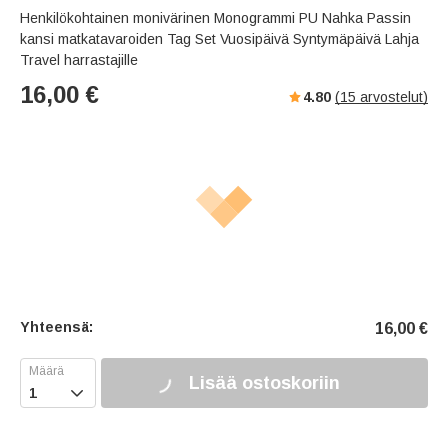
Henkilökohtainen monivärinen Monogrammi PU Nahka Passin
kansi matkatavaroiden Tag Set Vuosipäivä Syntymäpäivä Lahja
Travel harrastajille
16,00
€
4.80
(
15
arvostelut)
Yhteensä:
16,00
€
Lisää ostoskoriin
