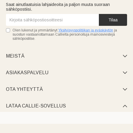
Saat ainutlaatuisia lahjaideoita ja paljon muuta suoraan
sähköpostiisi.
Tilaa
Olen lukenut ja ymmärtänyt
Yksityisyyspolitiikan ja eväskäytön
ja
suostun vastaanottamaan Callielta personoituja mainosviestejä
sähköpostitse.
MEISTÄ

ASIAKASPALVELU

OTA YHTEYTTÄ

LATAA CALLIE-SOVELLUS
