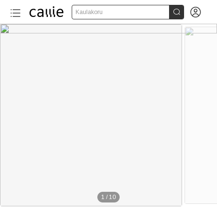


Kaulakoru
1
/
10