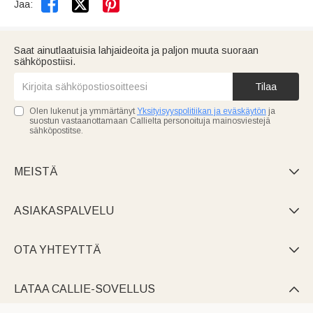


Jaa:
Saat ainutlaatuisia lahjaideoita ja paljon muuta suoraan
sähköpostiisi.
Tilaa
Olen lukenut ja ymmärtänyt
Yksityisyyspolitiikan ja eväskäytön
ja
suostun vastaanottamaan Callielta personoituja mainosviestejä
sähköpostitse.
MEISTÄ

ASIAKASPALVELU

OTA YHTEYTTÄ

LATAA CALLIE-SOVELLUS
