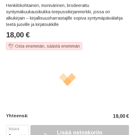
Henkilökohtainen, monivärinen, brodeerattu
syntymäkuukausikukka-teepussikirjanmerkki, jossa on
alkukirjain – kirjallisuusharrastajille sopiva syntymäpäivälahja
teetä juoville ja kirjatoukkille
18,00
€
Osta enemmän, säästä enemmän
Yhteensä:
18,00
€
Lisää ostoskoriin
