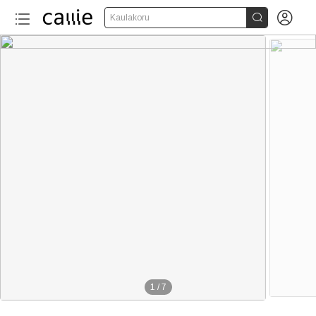


Kaulakoru
1
/
7