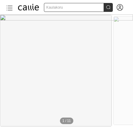


Kaulakoru
1
/
11