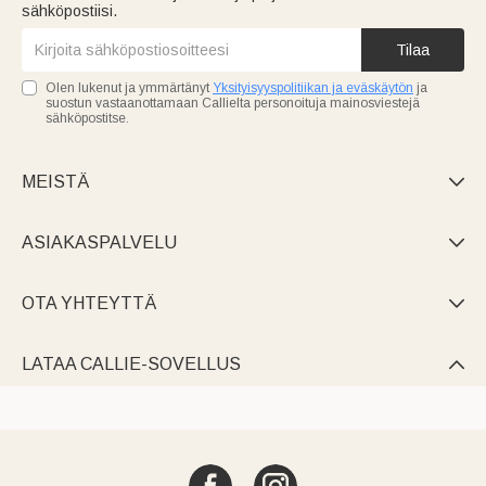
sähköpostiisi.
Tilaa
Olen lukenut ja ymmärtänyt
Yksityisyyspolitiikan ja eväskäytön
ja
suostun vastaanottamaan Callielta personoituja mainosviestejä
sähköpostitse.
MEISTÄ

ASIAKASPALVELU

OTA YHTEYTTÄ

LATAA CALLIE-SOVELLUS
