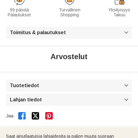
99 päivää
Turvallinen
Yksityisyys
Palautukset
Shopping
Takuu
Toimitus & palautukset

Arvostelut
Tuotetiedot

Lahjan tiedot



Jaa:
Saat ainutlaatuisia lahjaideoita ja paljon muuta suoraan