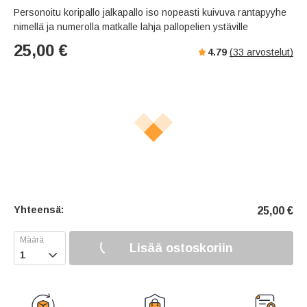
Personoitu koripallo jalkapallo iso nopeasti kuivuva rantapyyhe
nimellä ja numerolla matkalle lahja pallopelien ystäville
25,00
€
4.79
(
33
arvostelut)
Yhteensä:
25,00
€
Lisää ostoskoriin
