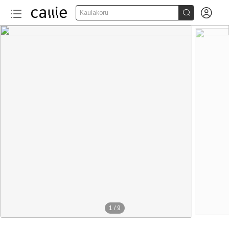


Kaulakoru
1
/
9