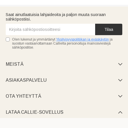
Saat ainutlaatuisia lahjaideoita ja paljon muuta suoraan
sähköpostiisi.
Tilaa
Olen lukenut ja ymmärtänyt
Yksityisyyspolitiikan ja eväskäytön
ja
suostun vastaanottamaan Callielta personoituja mainosviestejä
sähköpostitse.
MEISTÄ

ASIAKASPALVELU

OTA YHTEYTTÄ

LATAA CALLIE-SOVELLUS
