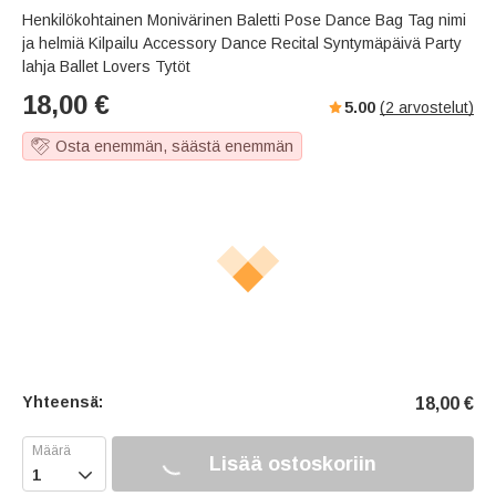
Henkilökohtainen Monivärinen Baletti Pose Dance Bag Tag nimi
ja helmiä Kilpailu Accessory Dance Recital Syntymäpäivä Party
lahja Ballet Lovers Tytöt
18,00
€
5.00
(
2
arvostelut)
Osta enemmän, säästä enemmän
Yhteensä:
18,00
€
Lisää ostoskoriin
