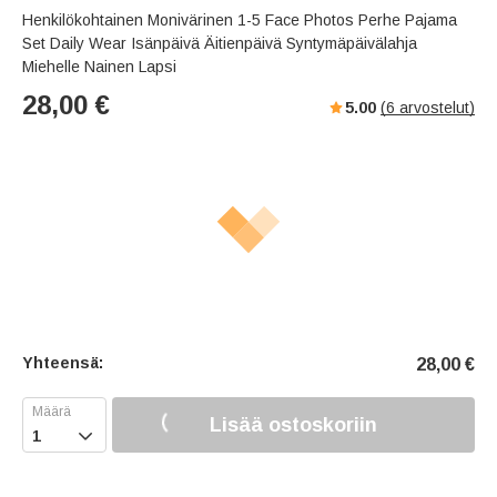
s
u
e
Henkilökohtainen Monivärinen 1-5 Face Photos Perhe Pajama
e
t
r
Set Daily Wear Isänpäivä Äitienpäivä Syntymäpäivälahja
e
f
Miehelle Nainen Lapsi
u
28,00
€
5.00
(
6
arvostelut)
l
l
s
c
r
e
e
n
Yhteensä:
28,00
€
Lisää ostoskoriin
