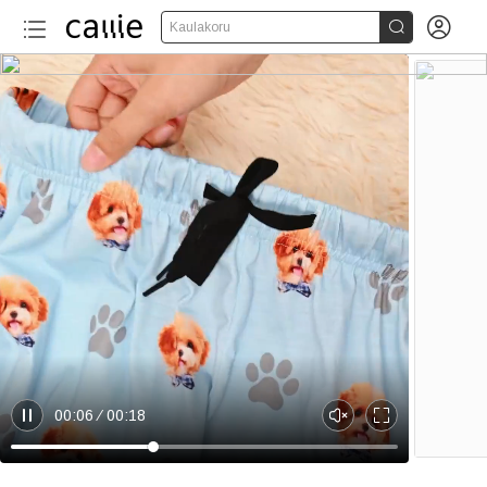


Kaulakoru
00:06
00:18
P
U
E
a
n
n
u
m
t