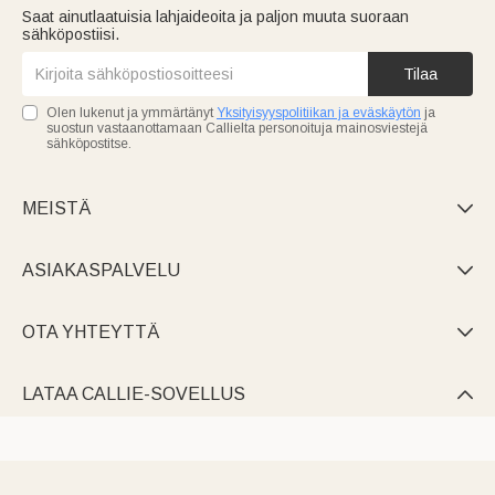
Saat ainutlaatuisia lahjaideoita ja paljon muuta suoraan
sähköpostiisi.
Tilaa
Olen lukenut ja ymmärtänyt
Yksityisyyspolitiikan ja eväskäytön
ja
suostun vastaanottamaan Callielta personoituja mainosviestejä
sähköpostitse.
MEISTÄ

ASIAKASPALVELU

OTA YHTEYTTÄ

LATAA CALLIE-SOVELLUS
