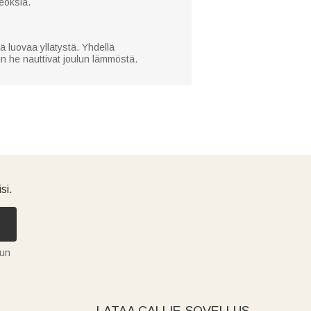
teoksia.
ä luovaa yllätystä. Yhdellä
kun he nauttivat joulun lämmöstä.
si.
tun
LATAA CALLIE-SOVELLUS