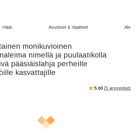
Häät
Asusteet & Vaatteet
Ale
tainen monikuvioinen
aleima nimellä ja puulaatikolla
ä pääsiäislahja perheille
öille kasvattajille
5.00
(
5
arvostelut)