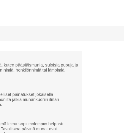
ä, kuten pääsiäismunia, suloisia pupuja ja
an nimiä, henkilönnimiä tai lämpimiä
lliset painatukset jokaisella
uniita jälkiä munankuoriin ilman
n.
tämä leima sopii molempiin helposti.
 Tavallisina päivinä munat ovat