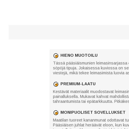
HIENO MUOTOILU
Tässä pääsiäismunien leimasinsarjassa on 
söpöjä tipuja. Jokaisessa kuviossa on selk
viestejä, mikä tekee leimasimista luovia ast
PREMIUM-LAATU
Kestävät materiaalit muodostavat leimasime
painalluksella. Mukavat kahvat mahdollista
tahraantumista tai epätarkkuutta. Pitkäk
MONIPUOLISET SOVELLUKSET
Maatilan tuoreet kananmunat odottavat tunn
Pääsiäisen juhlat heräävät eloon, kun kuv