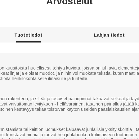
Arvostelut
Tuotetiedot
Lahjan tiedot
kuusitoista huolellisesti tehtyä kuviota, joissa on juhlavia elementtej
eät linjat ja eloisat muodot, ja niihin voi muokata tekstiä, kuten maatil
ioita henkilökohtaiselle ilmaisulle ja tunteille.
n rakenteen, ja sileät ja tasaiset painopinnat takaavat selkeät ja täyde
vat vaivattoman levityksen - hellävarainen, tasainen painallus jättää ka
estoinen kestävyys takaa toistuvan käytön useiden pääsiäiskausien aja
istamista tai keittiön luomukset kaipaavat juhlallisia yksityiskohtia - 
iot koristavat munia ja tuovat heti juhlahenkeä kotimaiseen tuotantoon.