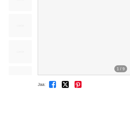
1
/
9


Jaa: