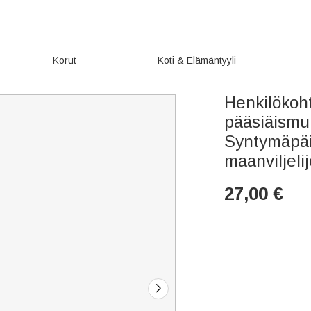
Korut
Koti & Elämäntyyli
Henkilökoh
pääsiäismun
Syntymäpäiv
maanviljelij
27,00
€