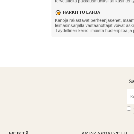
tervetulleita pakkausmuniksi tai käsintehtyi
HARKITTU LAHJA
Kanoja rakastavat perheenjäsenet, maanvilje
leimasinsarjalla vastaanottajat voivat ask
Täydellinen keino ilmaista huolenpitoa ja j
Sa
MEISTÄ
ASIAKASPALVELU