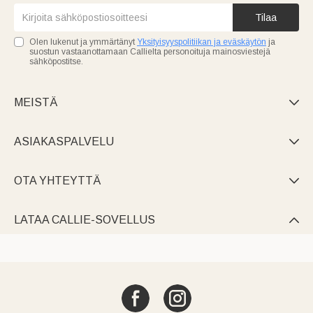
Tilaa
Olen lukenut ja ymmärtänyt
Yksityisyyspolitiikan ja eväskäytön
ja
suostun vastaanottamaan Callielta personoituja mainosviestejä
sähköpostitse.
MEISTÄ

ASIAKASPALVELU

OTA YHTEYTTÄ

LATAA CALLIE-SOVELLUS
