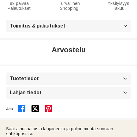
99 päivää
Turvallinen
Yksityisyys
Palautukset
Shopping
Takuu
Toimitus & palautukset

Arvostelu
Tuotetiedot

Lahjan tiedot



Jaa:
Saat ainutlaatuisia lahjaideoita ja paljon muuta suoraan
sähköpostiisi.