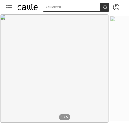


Kaulakoru
1
/
5