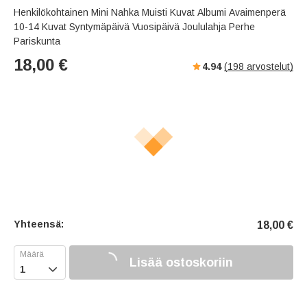
Henkilökohtainen Mini Nahka Muisti Kuvat Albumi Avaimenperä
10-14 Kuvat Syntymäpäivä Vuosipäivä Joululahja Perhe
Pariskunta
18,00
€
4.94
(
198
arvostelut)
Yhteensä:
18,00
€
Lisää ostoskoriin
