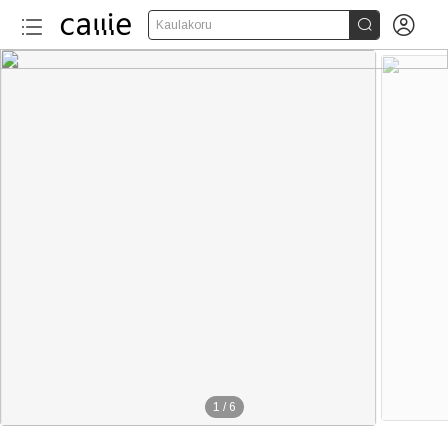


Kaulakoru
100+
1
/
6