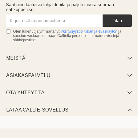
Saat ainutlaatuisia lahjaideoita ja paljon muuta suoraan
sähköpostiisi.
Tilaa
Olen lukenut ja ymmärtänyt
Yksityisyyspolitiikan ja eväskäytön
ja
suostun vastaanottamaan Callielta personoituja mainosviestejä
sähköpostitse.
MEISTÄ

ASIAKASPALVELU

OTA YHTEYTTÄ

LATAA CALLIE-SOVELLUS
