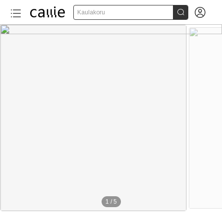


Kaulakoru
1
/
5