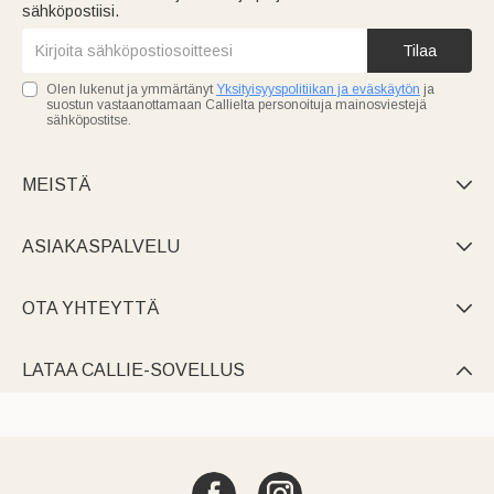
sähköpostiisi.
Tilaa
Olen lukenut ja ymmärtänyt
Yksityisyyspolitiikan ja eväskäytön
ja
suostun vastaanottamaan Callielta personoituja mainosviestejä
sähköpostitse.
MEISTÄ

ASIAKASPALVELU

OTA YHTEYTTÄ

LATAA CALLIE-SOVELLUS
