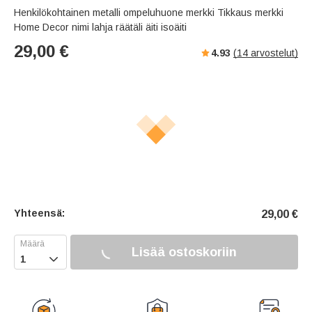
Henkilökohtainen metalli ompeluhuone merkki Tikkaus merkki
Home Decor nimi lahja räätäli äiti isoäiti
29,00
€
4.93
(
14
arvostelut)
Yhteensä:
29,00
€
Lisää ostoskoriin
