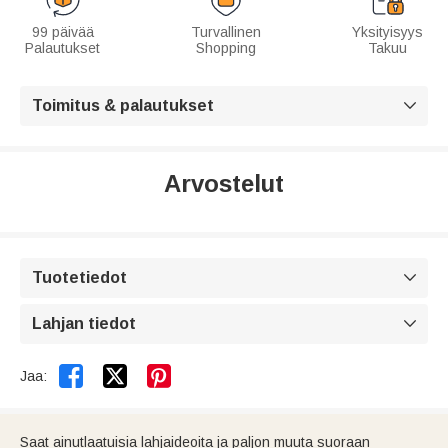
99 päivää
Turvallinen
Yksityisyys
Palautukset
Shopping
Takuu
Toimitus & palautukset

Arvostelut
Tuotetiedot

Lahjan tiedot



Jaa:
Saat ainutlaatuisia lahjaideoita ja paljon muuta suoraan