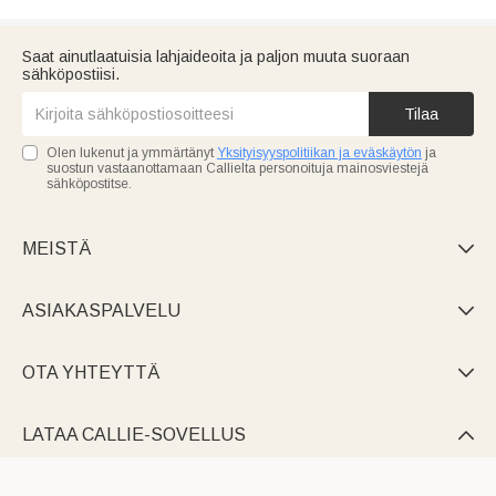
Saat ainutlaatuisia lahjaideoita ja paljon muuta suoraan
sähköpostiisi.
Tilaa
Olen lukenut ja ymmärtänyt
Yksityisyyspolitiikan ja eväskäytön
ja
suostun vastaanottamaan Callielta personoituja mainosviestejä
sähköpostitse.
MEISTÄ

ASIAKASPALVELU

OTA YHTEYTTÄ

LATAA CALLIE-SOVELLUS
