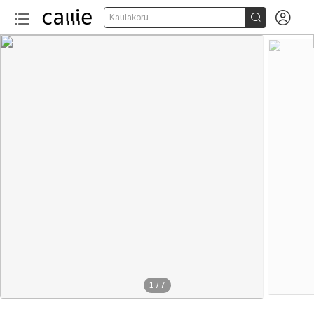


Kaulakoru
1
/
7