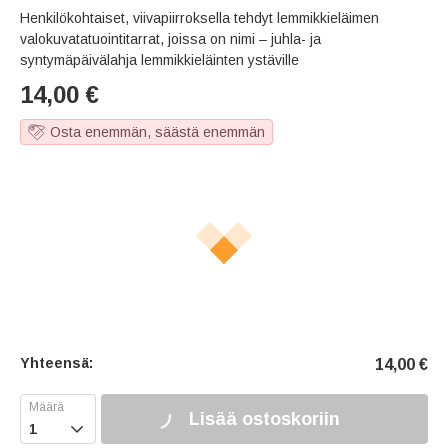
Henkilökohtaiset, viivapiirroksella tehdyt lemmikkieläimen
valokuvatatuointitarrat, joissa on nimi – juhla- ja
syntymäpäivälahja lemmikkieläinten ystäville
14,00
€
Osta enemmän, säästä enemmän
Yhteensä:
14,00
€
Lisää ostoskoriin
