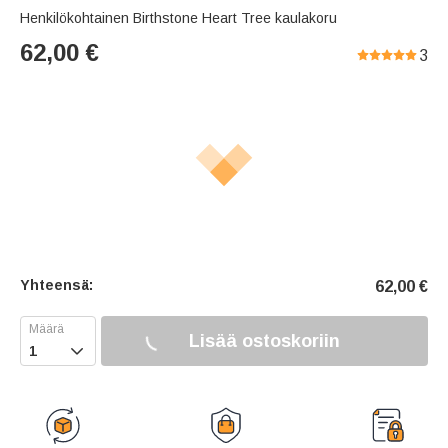
Henkilökohtainen Birthstone Heart Tree kaulakoru
62,00
€
3
Yhteensä:
62,00
€
Lisää ostoskoriin
