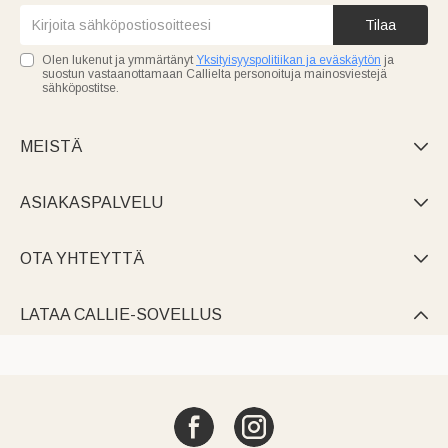
Tilaa
Olen lukenut ja ymmärtänyt
Yksityisyyspolitiikan ja eväskäytön
ja
suostun vastaanottamaan Callielta personoituja mainosviestejä
sähköpostitse.
MEISTÄ

ASIAKASPALVELU

OTA YHTEYTTÄ

LATAA CALLIE-SOVELLUS
