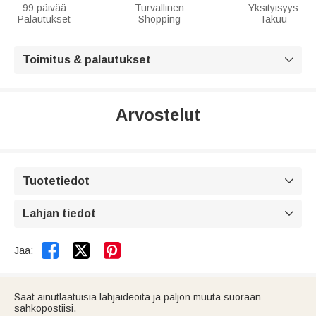
99 päivää
Turvallinen
Yksityisyys
Palautukset
Shopping
Takuu
Toimitus & palautukset

Arvostelut
Tuotetiedot

Lahjan tiedot



Jaa:
Saat ainutlaatuisia lahjaideoita ja paljon muuta suoraan
sähköpostiisi.