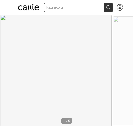


Kaulakoru
1
/
6