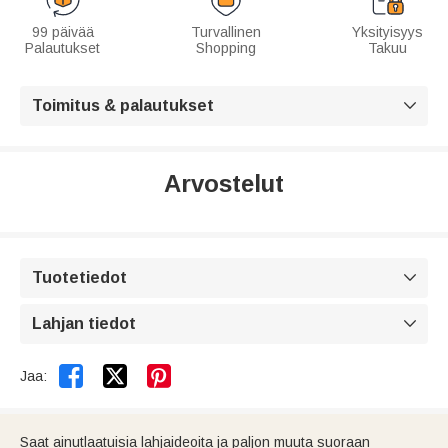
99 päivää
Turvallinen
Yksityisyys
Palautukset
Shopping
Takuu
Toimitus & palautukset

Arvostelut
Tuotetiedot

Lahjan tiedot



Jaa:
Saat ainutlaatuisia lahjaideoita ja paljon muuta suoraan