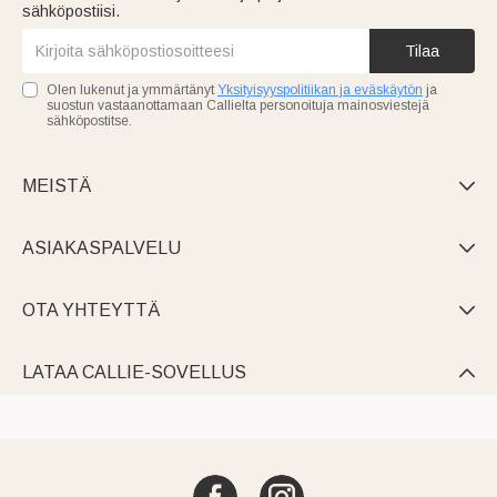
sähköpostiisi.
Tilaa
Olen lukenut ja ymmärtänyt
Yksityisyyspolitiikan ja eväskäytön
ja
suostun vastaanottamaan Callielta personoituja mainosviestejä
sähköpostitse.
MEISTÄ

ASIAKASPALVELU

OTA YHTEYTTÄ

LATAA CALLIE-SOVELLUS
