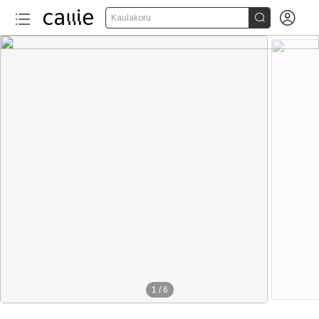


Kaulakoru
1
/
6