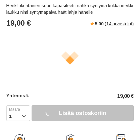
Henkilökohtainen suuri kapasiteetti nahka syntymä kukka meikki
laukku nimi syntymäpäivä häät lahja hänelle
19,00
€
5.00
(
14
arvostelut)
Yhteensä:
19,00
€
Lisää ostoskoriin
