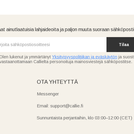
at ainutlaatuisia lahjaideoita ja paljon muuta suoraan sähköpostii
Tilaa
Olen lukenut ja ymmärtänyt
Yksityisyyspolitiikan ja eväskäytön
ja suos
vastaanottamaan Callielta personoituja mainosviestejä sähköpostitse.
OTA YHTEYTTÄ
Messenger
Email: support@callie.fi
Sunnuntaista perjantaihin, klo 03:00–12:00 (CET)