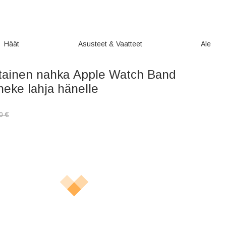
Häät
Asusteet & Vaatteet
Ale
tainen nahka Apple Watch Band
neke lahja hänelle
0
€