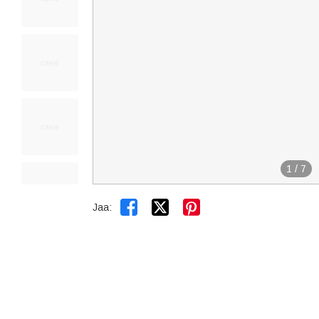
1
/
7


Jaa: