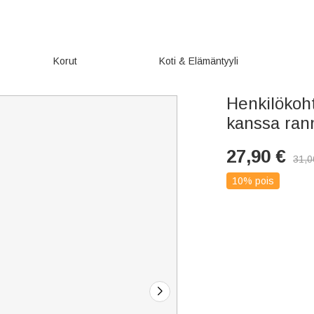
Korut
Koti & Elämäntyyli
Henkilökoh
kanssa ran
27,90
€
31,0
10% pois