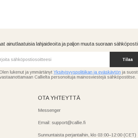
at ainutlaatuisia lahjaideoita ja paljon muuta suoraan sähköpostii
Tilaa
Olen lukenut ja ymmärtänyt
Yksityisyyspolitiikan ja eväskäytön
ja suos
vastaanottamaan Callielta personoituja mainosviestejä sähköpostitse.
OTA YHTEYTTÄ
Messenger
Email: support@callie.fi
Sunnuntaista perjantaihin, klo 03:00–12:00 (CET)