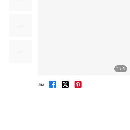
1
/
6


Jaa: