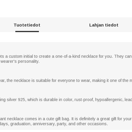
Tuotetiedot
Lahjan tiedot
s a custom initial to create a one-of-a-kind necklace for you. They ca
wearer's personality.
ear, the necklace is suitable for everyone to wear, making it one of th
ng silver 925, which is durable in color, rust-proof, hypoallergenic, lead
nt necklace comes in a cute gift bag. It is definitely a great gift for yo
hdays, graduation, anniversary, party, and other occasions.