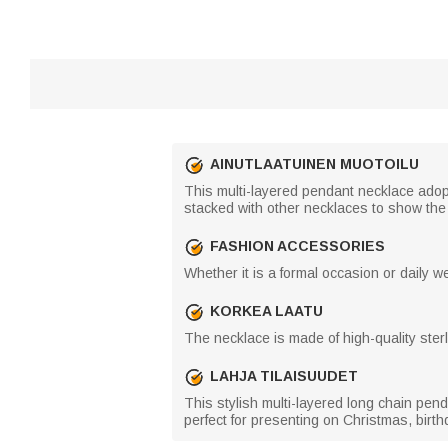
AINUTLAATUINEN MUOTOILU
This multi-layered pendant necklace adopt
stacked with other necklaces to show the 
FASHION ACCESSORIES
Whether it is a formal occasion or daily w
KORKEA LAATU
The necklace is made of high-quality sterli
LAHJA TILAISUUDET
This stylish multi-layered long chain penda
perfect for presenting on Christmas, birt