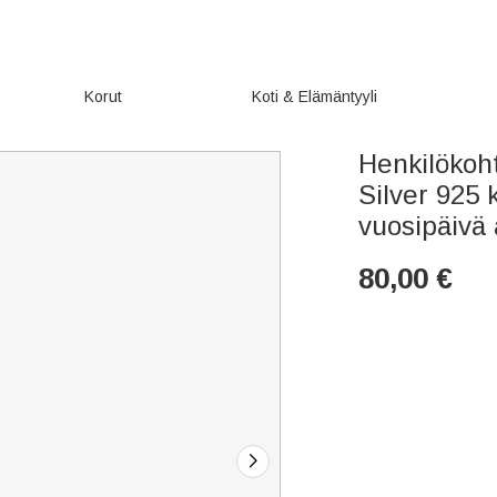
Korut
Koti & Elämäntyyli
Henkilökoht
Silver 925 
vuosipäivä 
80,00
€