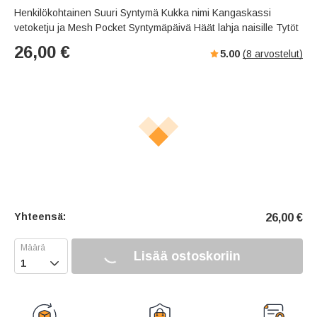
Henkilökohtainen Suuri Syntymä Kukka nimi Kangaskassi
vetoketju ja Mesh Pocket Syntymäpäivä Häät lahja naisille Tytöt
26,00
€
5.00
(
8
arvostelut)
Yhteensä:
26,00
€
Lisää ostoskoriin
