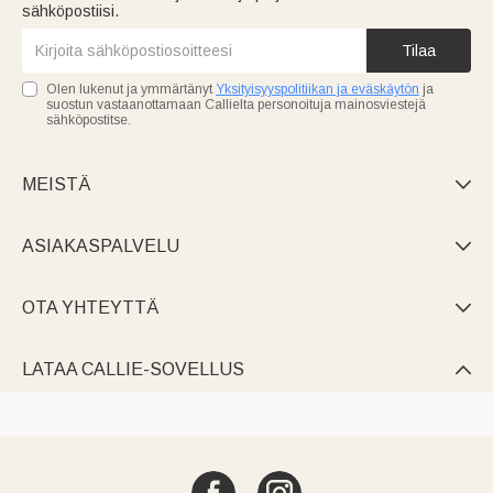
sähköpostiisi.
Tilaa
Olen lukenut ja ymmärtänyt
Yksityisyyspolitiikan ja eväskäytön
ja
suostun vastaanottamaan Callielta personoituja mainosviestejä
sähköpostitse.
MEISTÄ

ASIAKASPALVELU

OTA YHTEYTTÄ

LATAA CALLIE-SOVELLUS
