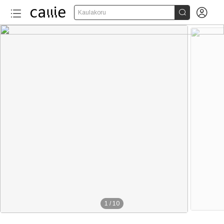


Kaulakoru
1
/
10