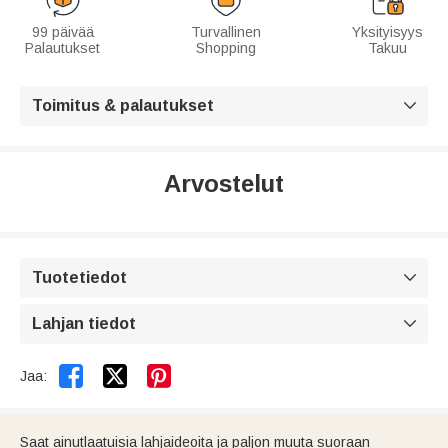
99 päivää
Turvallinen
Yksityisyys
Palautukset
Shopping
Takuu
Toimitus & palautukset

Arvostelut
Tuotetiedot

Lahjan tiedot



Jaa:
Saat ainutlaatuisia lahjaideoita ja paljon muuta suoraan