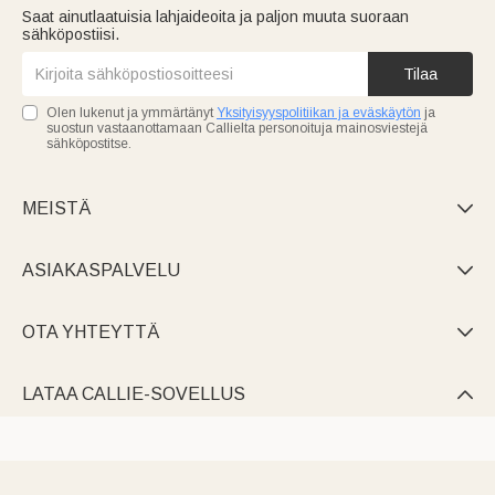
Saat ainutlaatuisia lahjaideoita ja paljon muuta suoraan
sähköpostiisi.
Tilaa
Olen lukenut ja ymmärtänyt
Yksityisyyspolitiikan ja eväskäytön
ja
suostun vastaanottamaan Callielta personoituja mainosviestejä
sähköpostitse.
MEISTÄ

ASIAKASPALVELU

OTA YHTEYTTÄ

LATAA CALLIE-SOVELLUS
