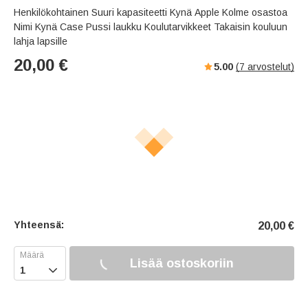
s
u
e
Henkilökohtainen Suuri kapasiteetti Kynä Apple Kolme osastoa
e
t
r
Nimi Kynä Case Pussi laukku Koulutarvikkeet Takaisin kouluun
e
f
lahja lapsille
u
20,00
€
5.00
(
7
arvostelut)
l
l
s
c
r
e
e
n
Yhteensä:
20,00
€
Lisää ostoskoriin
