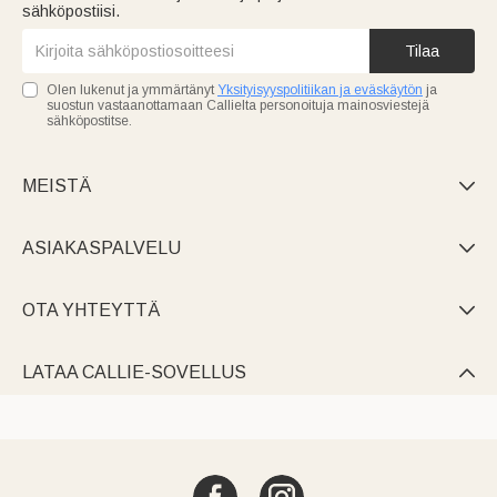
sähköpostiisi.
Tilaa
Olen lukenut ja ymmärtänyt
Yksityisyyspolitiikan ja eväskäytön
ja
suostun vastaanottamaan Callielta personoituja mainosviestejä
sähköpostitse.
MEISTÄ

ASIAKASPALVELU

OTA YHTEYTTÄ

LATAA CALLIE-SOVELLUS
