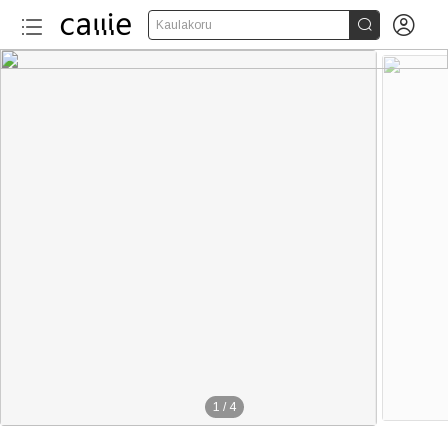


Kaulakoru
1
/
4