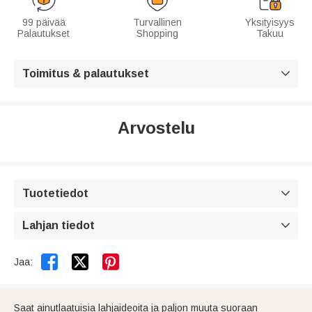
99 päivää
Turvallinen
Yksityisyys
Palautukset
Shopping
Takuu
Toimitus & palautukset

Arvostelu
Tuotetiedot

Lahjan tiedot



Jaa:
Saat ainutlaatuisia lahjaideoita ja paljon muuta suoraan