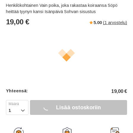
Henkilökohtainen Vain poika, joka rakastaa koiraansa Söpö
heittää tyynyn kansi Isänpäivä Sohvan sisustus
19,00
€
5.00
(
1
arvostelu)
Yhteensä:
19,00
€
Lisää ostoskoriin
