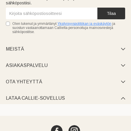
sähköpostiisi.
Tilaa
Olen lukenut ja ymmärtänyt
Yksityisyyspolitiikan ja eväskäytön
ja
suostun vastaanottamaan Callielta personoituja mainosviestejä
sähköpostitse.
MEISTÄ

ASIAKASPALVELU

OTA YHTEYTTÄ

LATAA CALLIE-SOVELLUS
