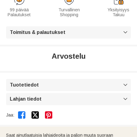
99 päivää
Turvallinen
Yksityisyys
Palautukset
Shopping
Takuu
Toimitus & palautukset

Arvostelu
Tuotetiedot

Lahjan tiedot



Jaa:
Saat ainutlaatuisia lahjaideoita ja paljon muuta suoraan