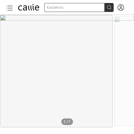


Kaulakoru
1
/
7