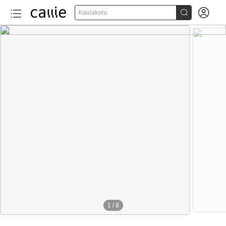


Kaulakoru
1
/
8