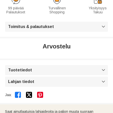
99 päivää
Turvallinen
Yksityisyys
Palautukset
Shopping
Takuu
Toimitus & palautukset

Arvostelu
Tuotetiedot

Lahjan tiedot



Jaa:
Saat ainutlaatuisia lahjaideoita ja paljon muuta suoraan