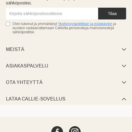
sähköpostiisi.
Tilaa
Olen lukenut ja ymmärtänyt
Yksityisyyspolitiikan ja eväskäytön
ja
suostun vastaanottamaan Callielta personoituja mainosviestejä
sähköpostitse.
MEISTÄ

ASIAKASPALVELU

OTA YHTEYTTÄ

LATAA CALLIE-SOVELLUS
