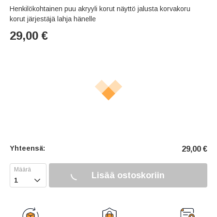
Henkilökohtainen puu akryyli korut näyttö jalusta korvakoru
korut järjestäjä lahja hänelle
29,00
€
Yhteensä:
29,00
€
Lisää ostoskoriin
