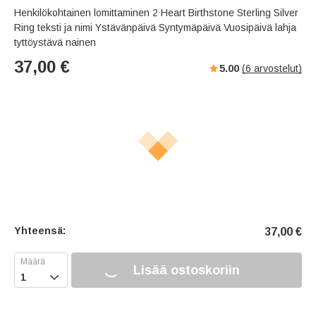
Henkilökohtainen lomittaminen 2 Heart Birthstone Sterling Silver
Ring teksti ja nimi Ystävänpäivä Syntymäpäivä Vuosipäivä lahja
tyttöystävä nainen
37,00
€
5.00
(
6
arvostelut)
Yhteensä:
37,00
€
Lisää ostoskoriin
