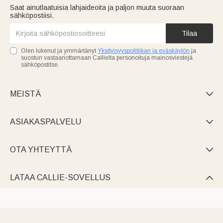
Saat ainutlaatuisia lahjaideoita ja paljon muuta suoraan
sähköpostiisi.
Tilaa
Olen lukenut ja ymmärtänyt
Yksityisyyspolitiikan ja eväskäytön
ja
suostun vastaanottamaan Callielta personoituja mainosviestejä
sähköpostitse.
MEISTÄ

ASIAKASPALVELU

OTA YHTEYTTÄ

LATAA CALLIE-SOVELLUS
