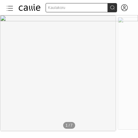


Kaulakoru
1
/
7