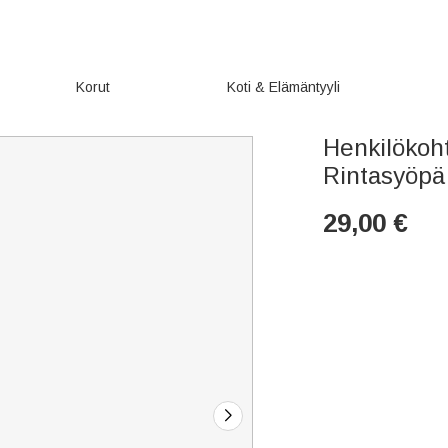
Korut
Koti & Elämäntyyli
Henkilökoh
Rintasyöpä 
29,00
€