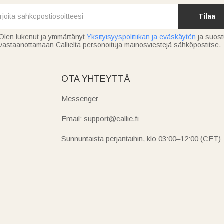
Tilaa
Olen lukenut ja ymmärtänyt
Yksityisyyspolitiikan ja eväskäytön
ja suos
vastaanottamaan Callielta personoituja mainosviestejä sähköpostitse.
OTA YHTEYTTÄ
Messenger
Email: support@callie.fi
Sunnuntaista perjantaihin, klo 03:00–12:00 (CET)