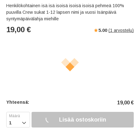
Henkilökohtainen isä isä isoisä isoisä isoisä pehmeä 100%
puuvilla Crew sukat 1-12 lapsen nimi ja vuosi Isänpäivä
syntymäpäivälahja miehille
19,00
€
5.00
(
1
arvostelu)
Yhteensä:
19,00
€
Lisää ostoskoriin
