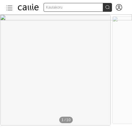


Kaulakoru
1
/
10