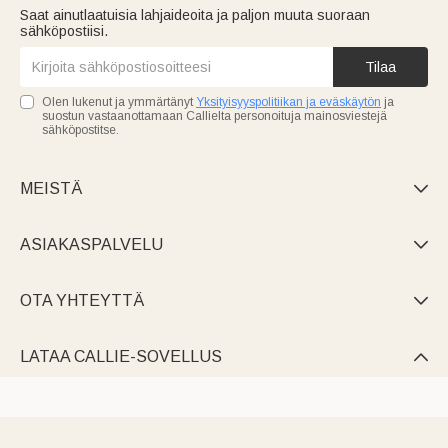
Saat ainutlaatuisia lahjaideoita ja paljon muuta suoraan
sähköpostiisi.
Tilaa
Olen lukenut ja ymmärtänyt
Yksityisyyspolitiikan ja eväskäytön
ja
suostun vastaanottamaan Callielta personoituja mainosviestejä
sähköpostitse.
MEISTÄ

ASIAKASPALVELU

OTA YHTEYTTÄ

LATAA CALLIE-SOVELLUS
