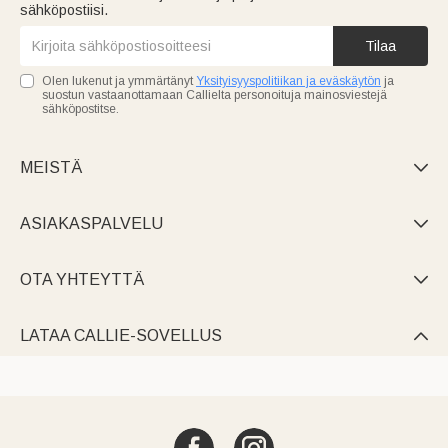
sähköpostiisi.
Tilaa
Olen lukenut ja ymmärtänyt
Yksityisyyspolitiikan ja eväskäytön
ja
suostun vastaanottamaan Callielta personoituja mainosviestejä
sähköpostitse.
MEISTÄ

ASIAKASPALVELU

OTA YHTEYTTÄ

LATAA CALLIE-SOVELLUS
