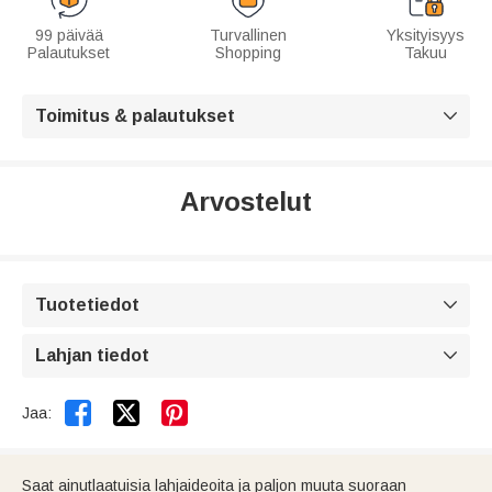
99 päivää
Turvallinen
Yksityisyys
Palautukset
Shopping
Takuu
Toimitus & palautukset

Arvostelut
Tuotetiedot

Lahjan tiedot



Jaa:
Saat ainutlaatuisia lahjaideoita ja paljon muuta suoraan