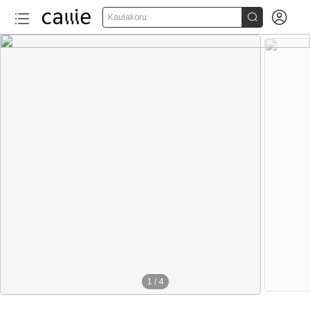


Kaulakoru
1
/
4