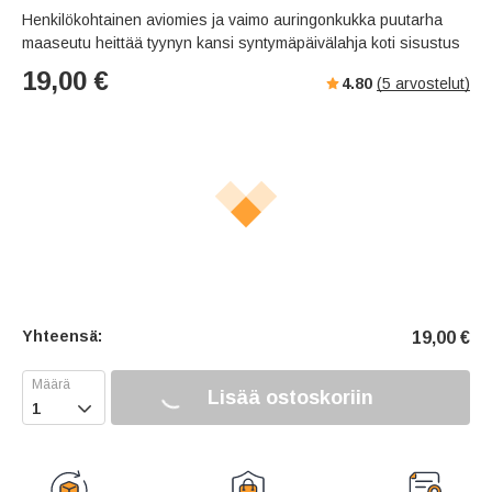
Henkilökohtainen aviomies ja vaimo auringonkukka puutarha
maaseutu heittää tyynyn kansi syntymäpäivälahja koti sisustus
19,00
€
4.80
(
5
arvostelut)
Yhteensä:
19,00
€
Lisää ostoskoriin
