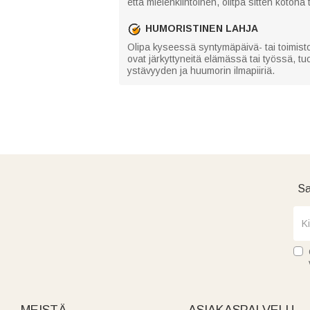
että mielenkiintoinen, olitpa sitten kotona 
HUMORISTINEN LAHJA
Olipa kyseessä syntymäpäivä- tai toimistola
ovat järkyttyneitä elämässä tai työssä, t
ystävyyden ja huumorin ilmapiiriä.
Sa
MEISTÄ
ASIAKASPALVELU