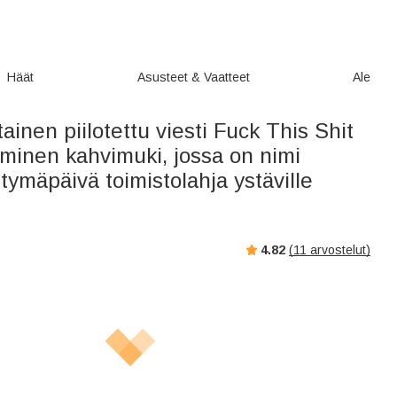
Häät
Asusteet & Vaatteet
Ale
ainen piilotettu viesti Fuck This Shit
minen kahvimuki, jossa on nimi
ymäpäivä toimistolahja ystäville
4.82
(
11
arvostelut)