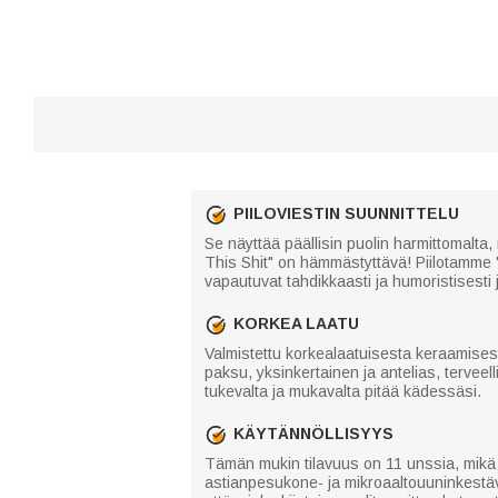
PIILOVIESTIN SUUNNITTELU
Se näyttää päällisin puolin harmittomalta,
This Shit" on hämmästyttävä! Piilotamme 
vapautuvat tahdikkaasti ja humoristisesti j
KORKEA LAATU
Valmistettu korkealaatuisesta keraamises
paksu, yksinkertainen ja antelias, tervee
tukevalta ja mukavalta pitää kädessäsi.
KÄYTÄNNÖLLISYYS
Tämän mukin tilavuus on 11 unssia, mikä on 
astianpesukone- ja mikroaaltouuninkestä