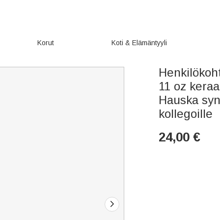
Korut
Koti & Elämäntyyli
Henkilökoht
11 oz keraa
Hauska synt
kollegoille
24,00
€