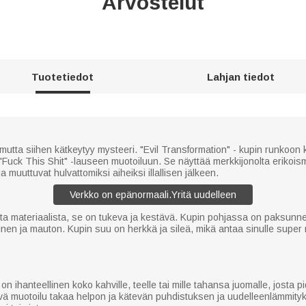
Arvostelut
Tuotetiedot
Lahjan tiedot
 mutta siihen kätkeytyy mysteeri. "Evil Transformation" - kupin runkoon 
"Fuck This Shit" -lauseen muotoiluun. Se näyttää merkkijonolta erikoi
a muuttuvat hulvattomiksi aiheiksi illallisen jälkeen.
ta materiaalista, se on tukeva ja kestävä. Kupin pohjassa on paksunne
llinen ja mauton. Kupin suu on herkkä ja sileä, mikä antaa sinulle su
ihanteellinen koko kahville, teelle tai mille tahansa juomalle, josta pid
vä muotoilu takaa helpon ja kätevän puhdistuksen ja uudelleenlämmit