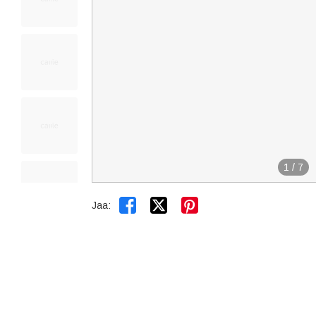
1
/
7


Jaa: