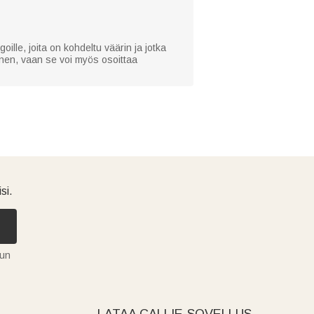
oille, joita on kohdeltu väärin ja jotka
inen, vaan se voi myös osoittaa
si.
tun
LATAA CALLIE-SOVELLUS