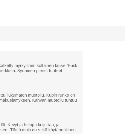
kätketty myrkyllinen kultainen lause "Fuck
smerkkejä. Sydämen pienet tunteet
ttu liukumaton muotoilu. Kupin runko on
per makuelämyksen. Kahvan muotoilu tuntuu
ät. Kevyt ja helppo kuljettaa, ja
yksen. Tämä muki on sekä käytännöllinen