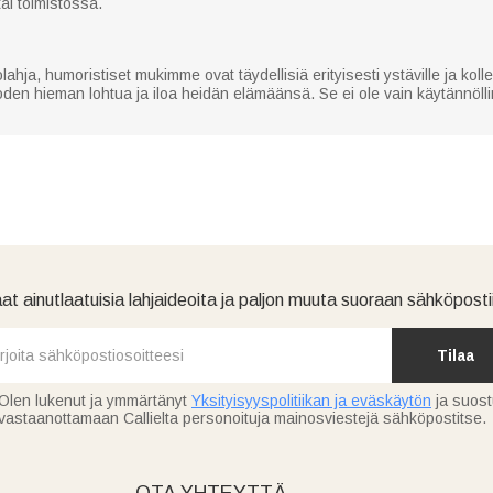
tai toimistossa.
hja, humoristiset mukimme ovat täydellisiä erityisesti ystäville ja kolleg
uoden hieman lohtua ja iloa heidän elämäänsä. Se ei ole vain käytännöll
at ainutlaatuisia lahjaideoita ja paljon muuta suoraan sähköpostii
Tilaa
Olen lukenut ja ymmärtänyt
Yksityisyyspolitiikan ja eväskäytön
ja suos
vastaanottamaan Callielta personoituja mainosviestejä sähköpostitse.
OTA YHTEYTTÄ