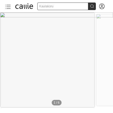


Kaulakoru
1
/
6