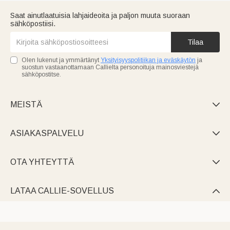
Saat ainutlaatuisia lahjaideoita ja paljon muuta suoraan
sähköpostiisi.
Tilaa
Olen lukenut ja ymmärtänyt
Yksityisyyspolitiikan ja eväskäytön
ja
suostun vastaanottamaan Callielta personoituja mainosviestejä
sähköpostitse.
MEISTÄ

ASIAKASPALVELU

OTA YHTEYTTÄ

LATAA CALLIE-SOVELLUS
