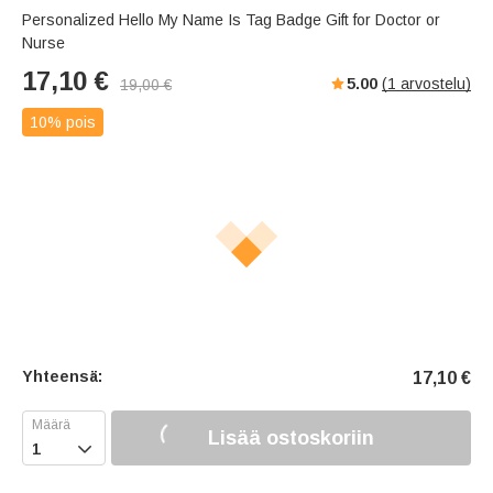
Personalized Hello My Name Is Tag Badge Gift for Doctor or
Nurse
17,10
€
5.00
(
1
arvostelu)
19,00
€
10% pois
Yhteensä:
17,10
€
Lisää ostoskoriin
