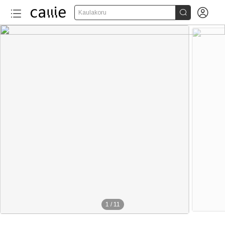


Kaulakoru
1
/
11