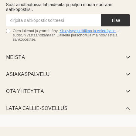
Saat ainutlaatuisia lahjaideoita ja paljon muuta suoraan
sähköpostiisi.
Tilaa
Olen lukenut ja ymmärtänyt
Yksityisyyspolitiikan ja eväskäytön
ja
suostun vastaanottamaan Callielta personoituja mainosviestejä
sähköpostitse.
MEISTÄ

ASIAKASPALVELU

OTA YHTEYTTÄ

LATAA CALLIE-SOVELLUS
