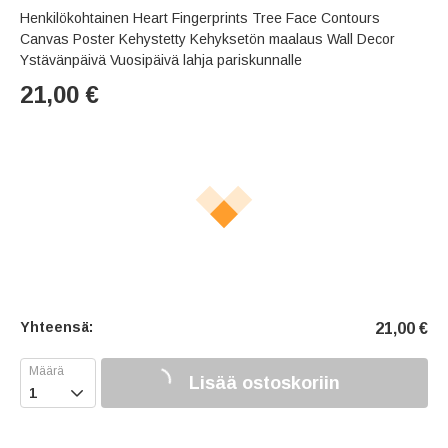
Henkilökohtainen Heart Fingerprints Tree Face Contours
Canvas Poster Kehystetty Kehyksetön maalaus Wall Decor
Ystävänpäivä Vuosipäivä lahja pariskunnalle
21,00
€
Yhteensä:
21,00
€
Lisää ostoskoriin
