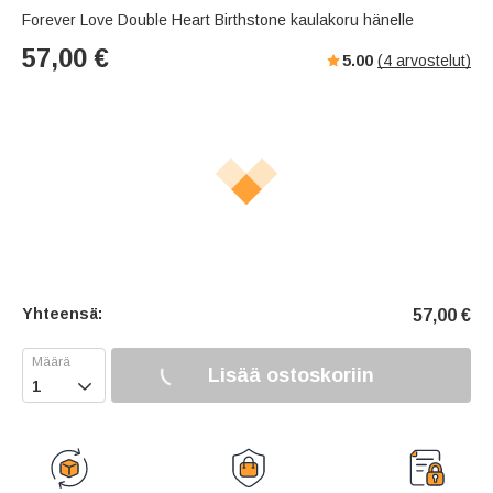
Forever Love Double Heart Birthstone kaulakoru hänelle
57,00
€
5.00
(
4
arvostelut)
Yhteensä:
57,00
€
Lisää ostoskoriin
