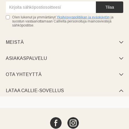
Tilaa
Olen lukenut ja ymmärtänyt
Yksityisyyspolitiikan ja eväskäytön
ja
suostun vastaanottamaan Callielta personoituja mainosviestejä
sähköpostitse.
MEISTÄ

ASIAKASPALVELU

OTA YHTEYTTÄ

LATAA CALLIE-SOVELLUS
