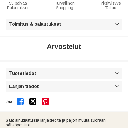
99 päivää
Turvallinen
Yksityisyys
Palautukset
Shopping
Takuu
Toimitus & palautukset

Arvostelut
Tuotetiedot

Lahjan tiedot



Jaa:
Saat ainutlaatuisia lahjaideoita ja paljon muuta suoraan
sähköpostiisi.