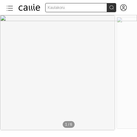


Kaulakoru
1
/
6