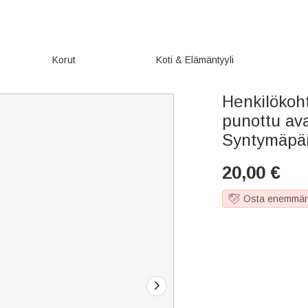
Korut
Koti & Elämäntyyli
Henkilökoht
punottu av
Syntymäpäi
20,00
€
Osta enemmän