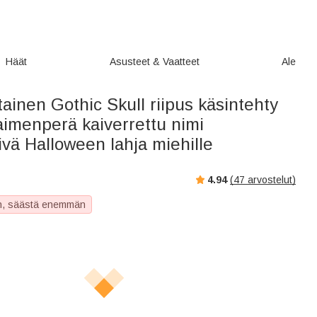
Häät
Asusteet & Vaatteet
Ale
ainen Gothic Skull riipus käsintehty
aimenperä kaiverrettu nimi
vä Halloween lahja miehille
4.94
(
47
arvostelut)
, säästä enemmän