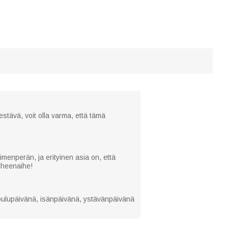
tävä, voit olla varma, että tämä
menperän, ja erityinen asia on, että
uheenaihe!
 joulupäivänä, isänpäivänä, ystävänpäivänä