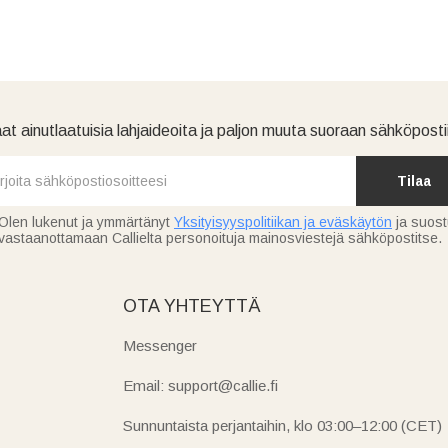
at ainutlaatuisia lahjaideoita ja paljon muuta suoraan sähköpostii
Tilaa
Olen lukenut ja ymmärtänyt
Yksityisyyspolitiikan ja eväskäytön
ja suos
vastaanottamaan Callielta personoituja mainosviestejä sähköpostitse.
OTA YHTEYTTÄ
Messenger
Email: support@callie.fi
Sunnuntaista perjantaihin, klo 03:00–12:00 (CET)