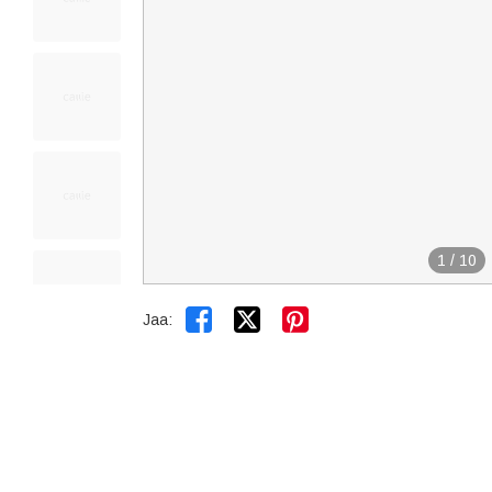
1
/
10


Jaa: