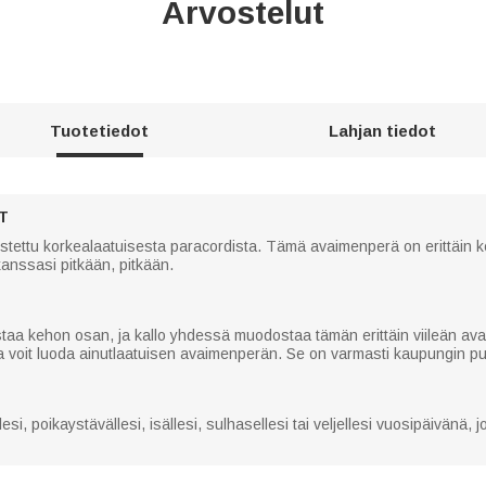
Arvostelut
Tuotetiedot
Lahjan tiedot
T
tettu korkealaatuisesta paracordista. Tämä avaimenperä on erittäin kes
kanssasi pitkään, pitkään.
aa kehon osan, ja kallo yhdessä muodostaa tämän erittäin viileän avai
a voit luoda ainutlaatuisen avaimenperän. Se on varmasti kaupungin p
i, poikaystävällesi, isällesi, sulhasellesi tai veljellesi vuosipäivänä,