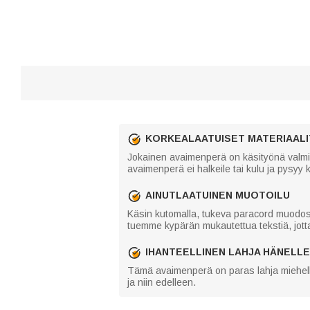
KORKEALAATUISET MATERIAALI
Jokainen avaimenperä on käsityönä valmis
avaimenperä ei halkeile tai kulu ja pysyy 
AINUTLAATUINEN MUOTOILU
Käsin kutomalla, tukeva paracord muodost
tuemme kypärän mukautettua tekstiä, jott
IHANTEELLINEN LAHJA HÄNELLE
Tämä avaimenperä on paras lahja miehelles
ja niin edelleen.