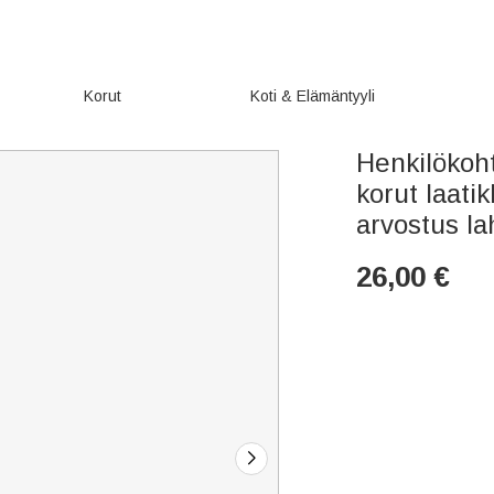
Korut
Koti & Elämäntyyli
Henkilökoh
korut laatik
arvostus la
26,00
€