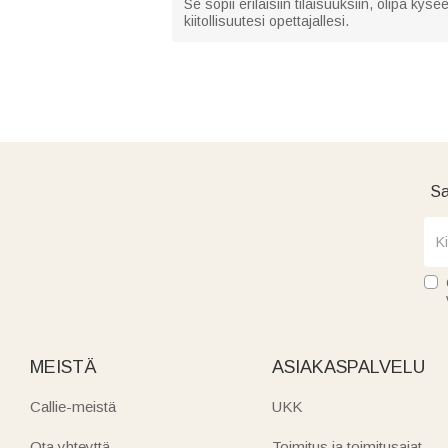
Se sopii erilaisiin tilaisuuksiin, olipa kys
kiitollisuutesi opettajallesi.
Sa
MEISTÄ
ASIAKASPALVELU
Callie-meistä
UKK
Ota yhteyttä
Toimitus ja toimitusajat