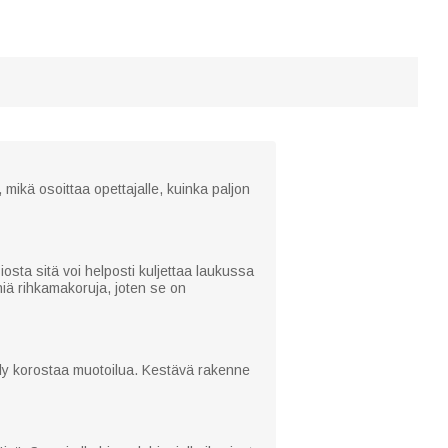
, mikä osoittaa opettajalle, kuinka paljon
osta sitä voi helposti kuljettaa laukussa
eniä rihkamakoruja, joten se on
tely korostaa muotoilua. Kestävä rakenne