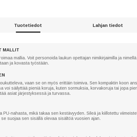
Tuotetiedot
Lahjan tiedot
 MALLIT
oimaa mallia. Voit personoida laukun opettajan nimikirjaimilla ja nimellä
aan ja kovasta työstään.
EN
houkutteleva, vaan se on myös erittäin toimiva. Sen kompaktin koon ansi
ssa voi säilyttää pieniä koruja, kuten sormuksia, korvakoruja tai jopa pi
itää asiat järjestyksessä ja turvassa.
a PU-nahasta, mikä takaa sen kestävyyden. Sileä ja kiillotettu viimeis
ä se suojaa sen sisällä olevaa sisältöä vuosien ajan.