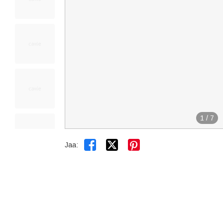
1
/
7


Jaa: