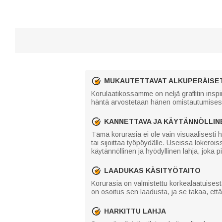
MUKAUTETTAVAT ALKUPERÄISET
Korulaatikossamme on neljä graffitin inspir
häntä arvostetaan hänen omistautumisest
KANNETTAVA JA KÄYTÄNNÖLLIN
Tämä korurasia ei ole vain visuaalisesti 
tai sijoittaa työpöydälle. Useissa lokeroi
käytännöllinen ja hyödyllinen lahja, joka p
LAADUKAS KÄSITYÖTAITO
Korurasia on valmistettu korkealaatuisest
on osoitus sen laadusta, ja se takaa, ett
HARKITTU LAHJA