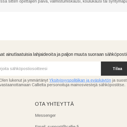
eessä sitten opettajien päivä, valmistumiskausi, koulukausi tai syntymäpäi
at ainutlaatuisia lahjaideoita ja paljon muuta suoraan sähköpostii
Tilaa
Olen lukenut ja ymmärtänyt
Yksityisyyspolitiikan ja eväskäytön
ja suos
vastaanottamaan Callielta personoituja mainosviestejä sähköpostitse.
OTA YHTEYTTÄ
Messenger
Email: support@callie.fi