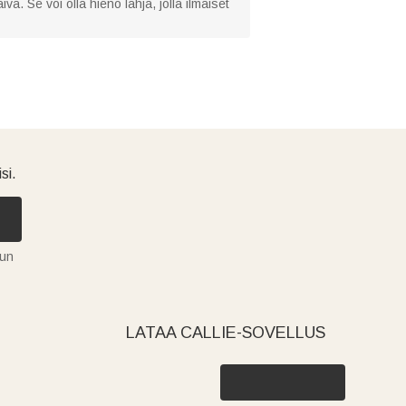
vä. Se voi olla hieno lahja, jolla ilmaiset
si.
tun
LATAA CALLIE-SOVELLUS