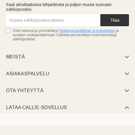
Saat ainutlaatuisia lahjaideoita ja paljon muuta suoraan
sähköpostiisi.
Tilaa
Olen lukenut ja ymmärtänyt
Yksityisyyspolitiikan ja eväskäytön
ja
suostun vastaanottamaan Callielta personoituja mainosviestejä
sähköpostitse.
MEISTÄ

ASIAKASPALVELU

OTA YHTEYTTÄ

LATAA CALLIE-SOVELLUS
