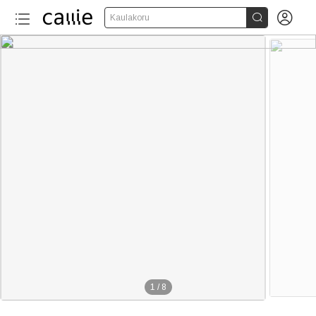


Kaulakoru
1
/
8