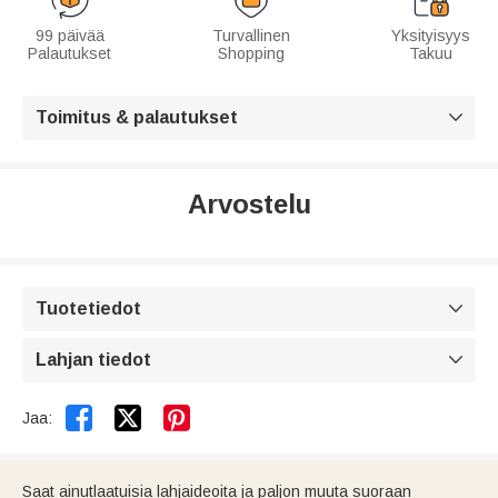
99 päivää
Turvallinen
Yksityisyys
Palautukset
Shopping
Takuu
Toimitus & palautukset

Arvostelu
Tuotetiedot

Lahjan tiedot



Jaa:
Saat ainutlaatuisia lahjaideoita ja paljon muuta suoraan