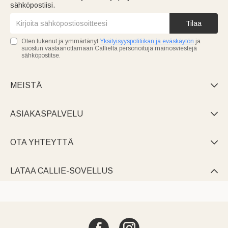
sähköpostiisi.
Tilaa
Olen lukenut ja ymmärtänyt
Yksityisyyspolitiikan ja eväskäytön
ja
suostun vastaanottamaan Callielta personoituja mainosviestejä
sähköpostitse.
MEISTÄ

ASIAKASPALVELU

OTA YHTEYTTÄ

LATAA CALLIE-SOVELLUS
