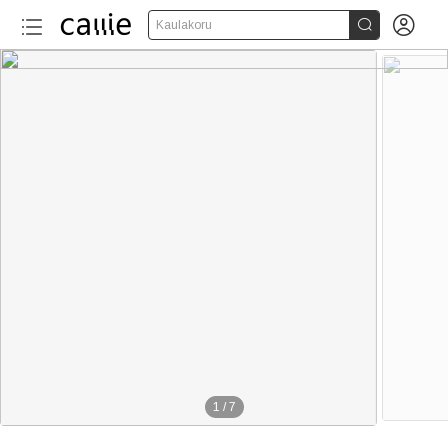


Kaulakoru
1
/
7