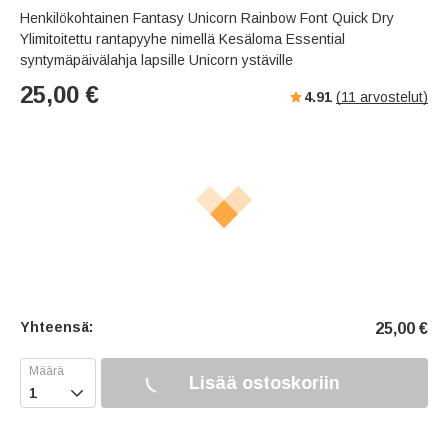
Henkilökohtainen Fantasy Unicorn Rainbow Font Quick Dry
Ylimitoitettu rantapyyhe nimellä Kesäloma Essential
syntymäpäivälahja lapsille Unicorn ystäville
25,00
€
4.91
(
11
arvostelut)
Yhteensä:
25,00
€
Lisää ostoskoriin
