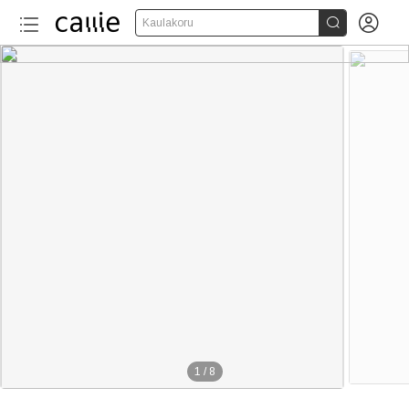


Kaulakoru
1
/
8