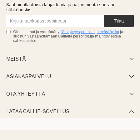
Saat ainutlaatuisia lahjaideoita ja paljon muuta suoraan
sähköpostiisi.
Tilaa
Olen lukenut ja ymmärtänyt
Yksityisyyspolitiikan ja eväskäytön
ja
suostun vastaanottamaan Callielta personoituja mainosviestejä
sähköpostitse.
MEISTÄ

ASIAKASPALVELU

OTA YHTEYTTÄ

LATAA CALLIE-SOVELLUS
