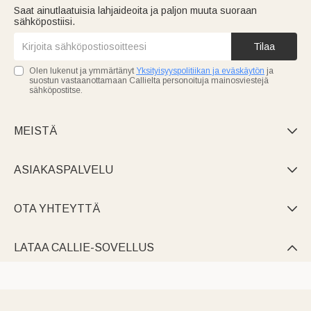
Saat ainutlaatuisia lahjaideoita ja paljon muuta suoraan
sähköpostiisi.
Tilaa
Olen lukenut ja ymmärtänyt
Yksityisyyspolitiikan ja eväskäytön
ja
suostun vastaanottamaan Callielta personoituja mainosviestejä
sähköpostitse.
MEISTÄ

ASIAKASPALVELU

OTA YHTEYTTÄ

LATAA CALLIE-SOVELLUS
