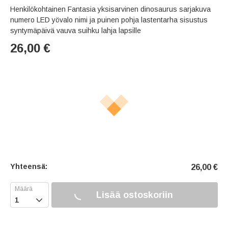
Henkilökohtainen Fantasia yksisarvinen dinosaurus sarjakuva
numero LED yövalo nimi ja puinen pohja lastentarha sisustus
syntymäpäivä vauva suihku lahja lapsille
26,00
€
Yhteensä:
26,00
€
Lisää ostoskoriin
