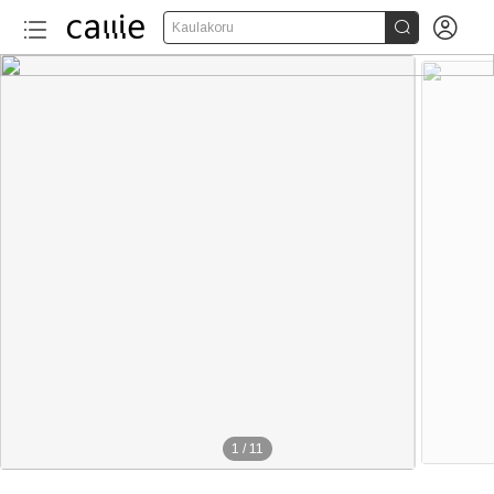


Kaulakoru
1
/
11