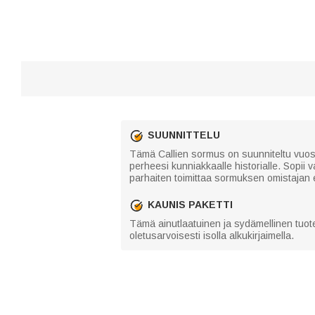
SUUNNITTELU
Tämä Callien sormus on suunniteltu vuosiluv
perheesi kunniakkaalle historialle. Sopii 
parhaiten toimittaa sormuksen omistajan 
KAUNIS PAKETTI
Tämä ainutlaatuinen ja sydämellinen tuote
oletusarvoisesti isolla alkukirjaimella.