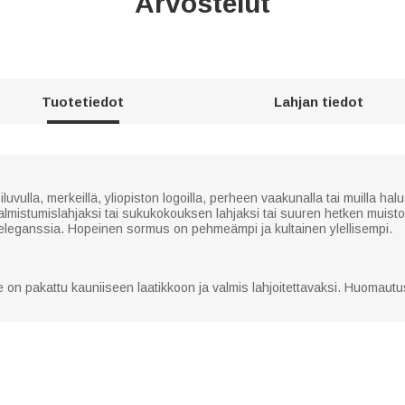
Arvostelut
Tuotetiedot
Lahjan tiedot
ulla, merkeillä, yliopiston logoilla, perheen vaakunalla tai muilla halua
valmistumislahjaksi tai sukukokouksen lahjaksi tai suuren hetken muistol
eleganssia. Hopeinen sormus on pehmeämpi ja kultainen ylellisempi.
 on pakattu kauniiseen laatikkoon ja valmis lahjoitettavaksi. Huomautu