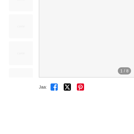
1
/
8


Jaa: