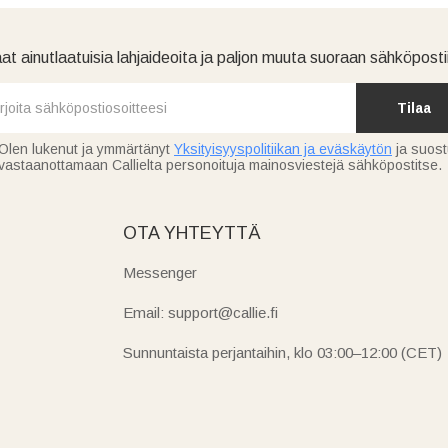
at ainutlaatuisia lahjaideoita ja paljon muuta suoraan sähköpostii
Tilaa
Olen lukenut ja ymmärtänyt
Yksityisyyspolitiikan ja eväskäytön
ja suos
vastaanottamaan Callielta personoituja mainosviestejä sähköpostitse.
OTA YHTEYTTÄ
Messenger
Email: support@callie.fi
Sunnuntaista perjantaihin, klo 03:00–12:00 (CET)