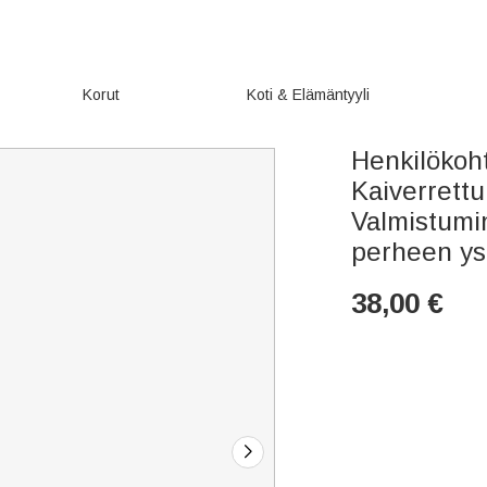
Korut
Koti & Elämäntyyli
Henkilökoh
Kaiverrettu
Valmistumi
perheen ys
38,00
€