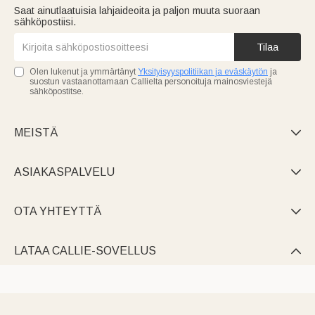
Saat ainutlaatuisia lahjaideoita ja paljon muuta suoraan
sähköpostiisi.
Tilaa
Olen lukenut ja ymmärtänyt
Yksityisyyspolitiikan ja eväskäytön
ja
suostun vastaanottamaan Callielta personoituja mainosviestejä
sähköpostitse.
MEISTÄ

ASIAKASPALVELU

OTA YHTEYTTÄ

LATAA CALLIE-SOVELLUS
