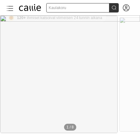


Kaulakoru
120+
ihmiset katsoivat viimeisen 24 tunnin aikana
1
/
8