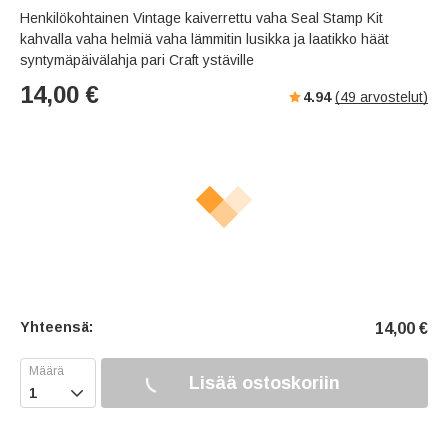
Henkilökohtainen Vintage kaiverrettu vaha Seal Stamp Kit
kahvalla vaha helmiä vaha lämmitin lusikka ja laatikko häät
syntymäpäivälahja pari Craft ystäville
14,00
€
4.94
(
49
arvostelut)
Yhteensä:
14,00
€
Lisää ostoskoriin
