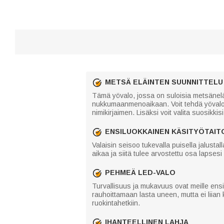
METSÄ ELÄINTEN SUUNNITTELU
Tämä yövalo, jossa on suloisia metsäneläim
nukkumaanmenoaikaan. Voit tehdä yövalosta 
nimikirjaimen. Lisäksi voit valita suosikki
ENSILUOKKAINEN KÄSITYÖTAIT
Valaisin seisoo tukevalla puisella jalusta
aikaa ja siitä tulee arvostettu osa lapses
PEHMEÄ LED-VALO
Turvallisuus ja mukavuus ovat meille ens
rauhoittamaan lasta uneen, mutta ei liian k
ruokintahetkiin.
IHANTEELLINEN LAHJA