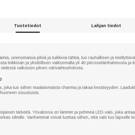
Tuotetiedot
Lahjan tiedot
iä, unenomaisia pilviä ja tuikkivia tähtiä, luo rauhallisen ja miellyttä
leikkisän ja yksilöllisen valitsemalla yli 40 piirroseläinhahmosta ja l
si viidestä valkoisen pilven värivaihtoehdosta.
O
lla, joka tuo siihen maalaismaista charmia ja takaa kestävyyden. Laaduk
i huoneen sisustusta.
isijaisen tärkeitä. Yövalossa on lämmin ja pehmeä LED-valo, joka anta
irkas silmille. Vanhemmat voivat luottaa siihen, että valo tuo lapselle 