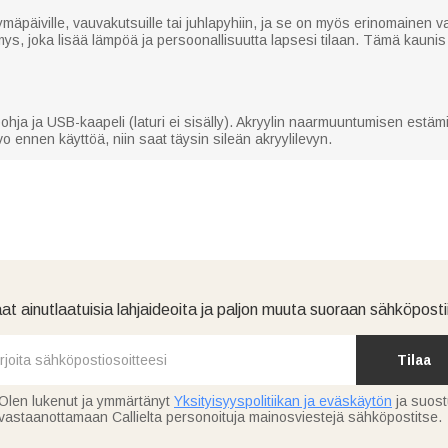
mäpäiville, vauvakutsuille tai juhlapyhiin, ja se on myös erinomainen 
s, joka lisää lämpöä ja persoonallisuutta lapsesi tilaan. Tämä kaunis 
ohja ja USB-kaapeli (laturi ei sisälly). Akryylin naarmuuntumisen estäm
 ennen käyttöä, niin saat täysin sileän akryylilevyn.
at ainutlaatuisia lahjaideoita ja paljon muuta suoraan sähköpostii
Tilaa
Olen lukenut ja ymmärtänyt
Yksityisyyspolitiikan ja eväskäytön
ja suos
vastaanottamaan Callielta personoituja mainosviestejä sähköpostitse.