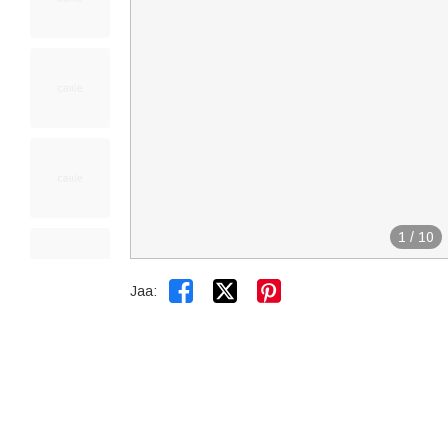
1
/
10


Jaa: