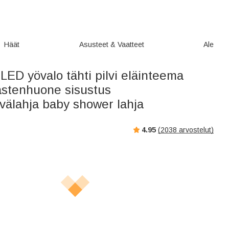
Häät
Asusteet & Vaatteet
Ale
LED yövalo tähti pilvi eläinteema
astenhuone sisustus
välahja baby shower lahja
4.95
(
2038
arvostelut)