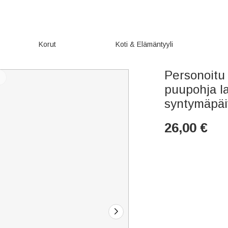
Korut
Koti & Elämäntyyli
Personoitu 
puupohja l
syntymäpäi
26,00
€