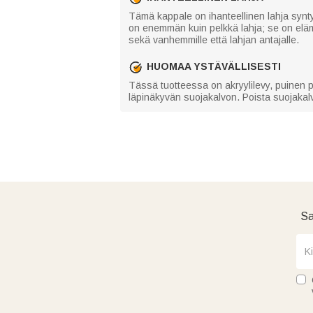
Tämä kappale on ihanteellinen lahja synty
on enemmän kuin pelkkä lahja; se on elämy
sekä vanhemmille että lahjan antajalle.
HUOMAA YSTÄVÄLLISESTI
Tässä tuotteessa on akryylilevy, puinen p
läpinäkyvän suojakalvon. Poista suojakalvo
Sa