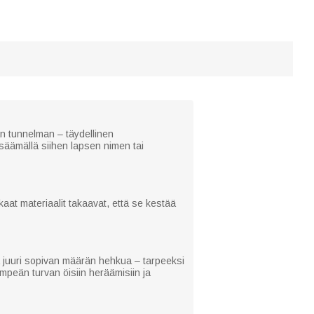
vän tunnelman – täydellinen
isäämällä siihen lapsen nimen tai
kaat materiaalit takaavat, että se kestää
a juuri sopivan määrän hehkua – tarpeeksi
lempeän turvan öisiin heräämisiin ja