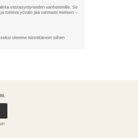
valinta vastasyntyneiden vanhemmille. Se
ja toimiva yövalo jää varmasti mieleen –
iseksi olemme kiinnittäneet siihen
si.
tun