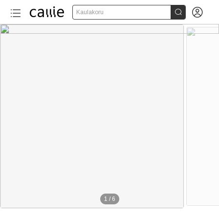


Kaulakoru
1
/
6