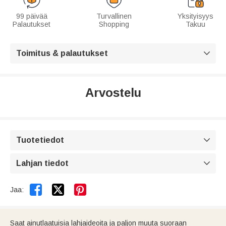
99 päivää
Turvallinen
Yksityisyys
Palautukset
Shopping
Takuu
Toimitus & palautukset

Arvostelu
Tuotetiedot

Lahjan tiedot



Jaa:
Saat ainutlaatuisia lahjaideoita ja paljon muuta suoraan