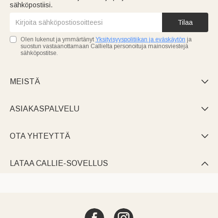
sähköpostiisi.
Tilaa
Olen lukenut ja ymmärtänyt
Yksityisyyspolitiikan ja eväskäytön
ja
suostun vastaanottamaan Callielta personoituja mainosviestejä
sähköpostitse.
MEISTÄ

ASIAKASPALVELU

OTA YHTEYTTÄ

LATAA CALLIE-SOVELLUS
