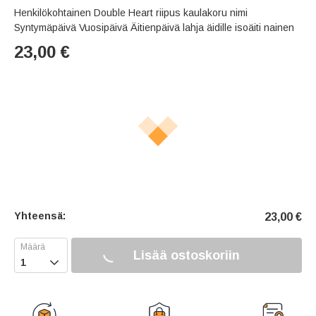
Henkilökohtainen Double Heart riipus kaulakoru nimi
Syntymäpäivä Vuosipäivä Äitienpäivä lahja äidille isoäiti nainen
23,00
€
Yhteensä:
23,00
€
Lisää ostoskoriin
