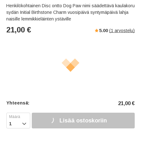
Henkilökohtainen Disc ontto Dog Paw nimi säädettävä kaulakoru
sydän Initial Birthstone Charm vuosipäivä syntymäpäivä lahja
naisille lemmikkieläinten ystäville
21,00
€
5.00
(
1
arvostelu)
Yhteensä:
21,00
€
Lisää ostoskoriin
