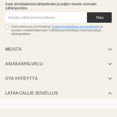
Saat ainutlaatuisia lahjaideoita ja paljon muuta suoraan
sähköpostiisi.
Tilaa
Olen lukenut ja ymmärtänyt
Yksityisyyspolitiikan ja eväskäytön
ja
suostun vastaanottamaan Callielta personoituja mainosviestejä
sähköpostitse.
MEISTÄ

ASIAKASPALVELU

OTA YHTEYTTÄ

LATAA CALLIE-SOVELLUS
