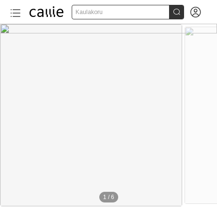


Kaulakoru
1
/
6