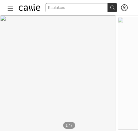


Kaulakoru
1
/
7