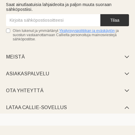
Saat ainutlaatuisia lahjaideoita ja paljon muuta suoraan
sähköpostiisi.
Tilaa
Olen lukenut ja ymmärtänyt
Yksityisyyspolitiikan ja eväskäytön
ja
suostun vastaanottamaan Callielta personoituja mainosviestejä
sähköpostitse.
MEISTÄ

ASIAKASPALVELU

OTA YHTEYTTÄ

LATAA CALLIE-SOVELLUS
