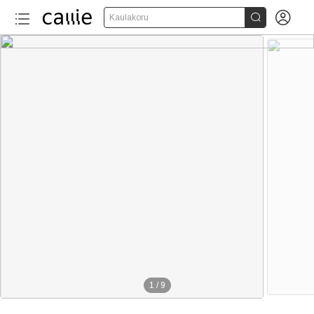


Kaulakoru
1
/
9