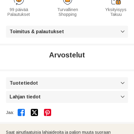
99 päivää
Turvallinen
Yksityisyys
Palautukset
Shopping
Takuu
Toimitus & palautukset

Arvostelut
Tuotetiedot

Lahjan tiedot



Jaa:
Saat ainutlaatuisia lahjaideoita ja paljon muuta suoraan