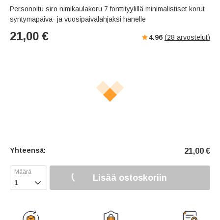
Personoitu siro nimikaulakoru 7 fonttityylillä minimalistiset korut
syntymäpäivä- ja vuosipäivälahjaksi hänelle
21,00
€
4.96
(
28
arvostelut)
Yhteensä:
21,00
€
Lisää ostoskoriin
