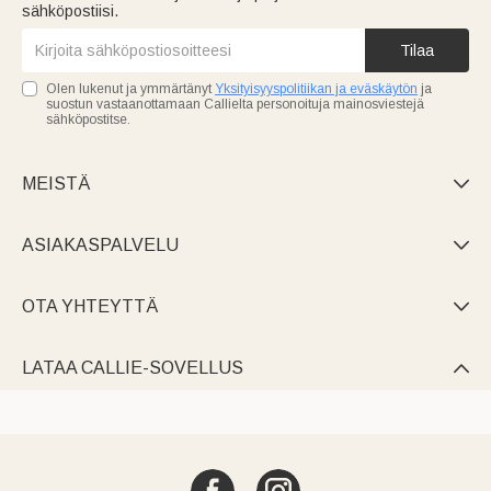
sähköpostiisi.
Tilaa
Olen lukenut ja ymmärtänyt
Yksityisyyspolitiikan ja eväskäytön
ja
suostun vastaanottamaan Callielta personoituja mainosviestejä
sähköpostitse.
MEISTÄ

ASIAKASPALVELU

OTA YHTEYTTÄ

LATAA CALLIE-SOVELLUS
