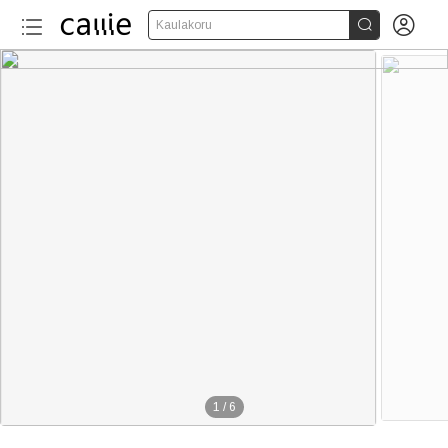


Kaulakoru
1
/
6