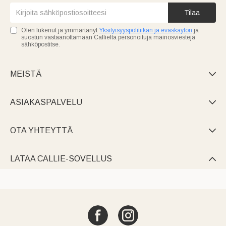
Tilaa
Olen lukenut ja ymmärtänyt
Yksityisyyspolitiikan ja eväskäytön
ja
suostun vastaanottamaan Callielta personoituja mainosviestejä
sähköpostitse.
MEISTÄ

ASIAKASPALVELU

OTA YHTEYTTÄ

LATAA CALLIE-SOVELLUS
