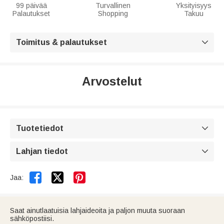
99 päivää
Turvallinen
Yksityisyys
Palautukset
Shopping
Takuu
Toimitus & palautukset

Arvostelut
Tuotetiedot

Lahjan tiedot



Jaa:
Saat ainutlaatuisia lahjaideoita ja paljon muuta suoraan
sähköpostiisi.