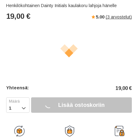
Henkilökohtainen Dainty Initials kaulakoru lahjoja hänelle
19,00
€
5.00
(
3
arvostelut)
Yhteensä:
19,00
€
Lisää ostoskoriin
