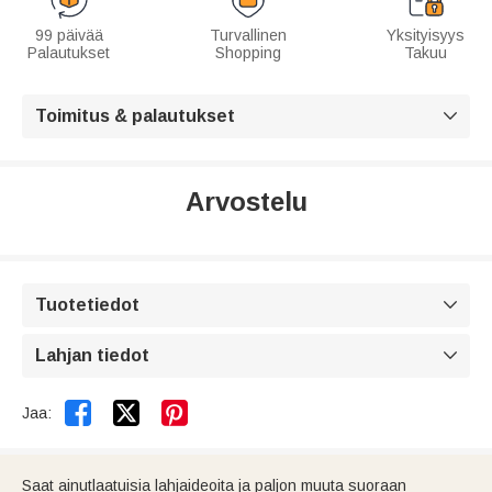
99 päivää
Turvallinen
Yksityisyys
Palautukset
Shopping
Takuu
Toimitus & palautukset

Arvostelu
Tuotetiedot

Lahjan tiedot



Jaa:
Saat ainutlaatuisia lahjaideoita ja paljon muuta suoraan