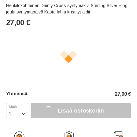
Henkilökohtainen Dainty Cross syntymäkivi Sterling Silver Ring
joulu syntymäpäivä Kaste lahja kristityt äidit
27,00
€
Yhteensä:
27,00
€
Lisää ostoskoriin
