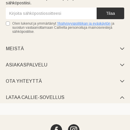
sähköpostiisi.
Tilaa
Olen lukenut ja ymmärtänyt
Yksityisyyspolitiikan ja eväskäytön
ja
suostun vastaanottamaan Callielta personoituja mainosviestejä
sähköpostitse.
MEISTÄ

ASIAKASPALVELU

OTA YHTEYTTÄ

LATAA CALLIE-SOVELLUS
