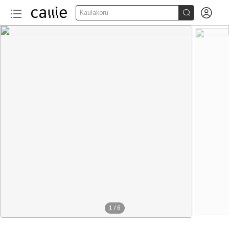


Kaulakoru
1
/
6