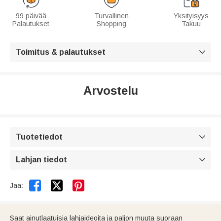
99 päivää
Turvallinen
Yksityisyys
Palautukset
Shopping
Takuu
Toimitus & palautukset

Arvostelu
Tuotetiedot

Lahjan tiedot



Jaa:
Saat ainutlaatuisia lahjaideoita ja paljon muuta suoraan