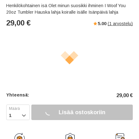
Henkilökohtainen isä Olet minun suosikki ihminen I Woof You
20oz Tumbler Hauska lahja koiralle isälle Isänpäivä lahja
29,00
€
5.00
(
1
arvostelu)
Yhteensä:
29,00
€
Lisää ostoskoriin
