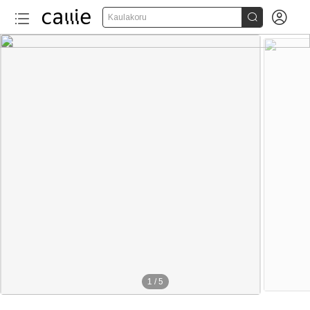


Kaulakoru
1
/
5