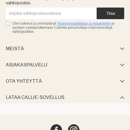
sähköpostiisi.
Tilaa
Olen lukenut ja ymmärtänyt
Yksityisyyspolitiikan ja eväskäytön
ja
suostun vastaanottamaan Callielta personoituja mainosviestejä
sähköpostitse.
MEISTÄ

ASIAKASPALVELU

OTA YHTEYTTÄ

LATAA CALLIE-SOVELLUS
