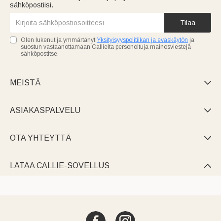
sähköpostiisi.
Tilaa
Olen lukenut ja ymmärtänyt
Yksityisyyspolitiikan ja eväskäytön
ja
suostun vastaanottamaan Callielta personoituja mainosviestejä
sähköpostitse.
MEISTÄ

ASIAKASPALVELU

OTA YHTEYTTÄ

LATAA CALLIE-SOVELLUS
