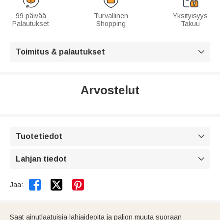
99 päivää
Turvallinen
Yksityisyys
Palautukset
Shopping
Takuu
Toimitus & palautukset

Arvostelut
Tuotetiedot

Lahjan tiedot



Jaa:
Saat ainutlaatuisia lahjaideoita ja paljon muuta suoraan