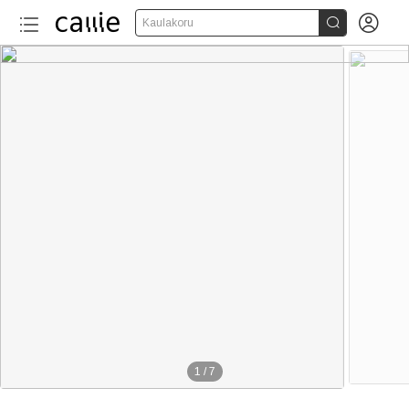


Kaulakoru
1
/
7