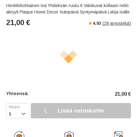
Henkilökohtainen isä Yhdeksän-ruutu 6 Valokuvat kollaasi neliö
akryyli Plaque Home Decor Isänpäivä Syntymäpäivä Lahja isälle
21,00
€
4.93
(
29
arvostelut)
Yhteensä:
21,00
€
Lisää ostoskoriin
