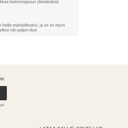
akkaa lastenreppuun ylimääräisiä
 heille mahdolliseksi, ja se on myös
lesi niin paljon iloa!
si.
tun