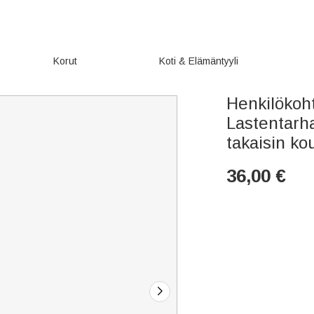
Korut
Koti & Elämäntyyli
Henkilökoht
Lastentarha
takaisin kou
36,00
€