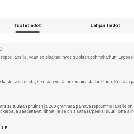
Tuotetiedot
Lahjan tiedot
O
reppu lapsille, vaan se sisältää myös suloisen pehmokarhun! Lapses
e kastuisi sateesta, se estää vettä tunkeutumasta laukkuun. Kestävä 
n! 11 tuuman pituinen ja 200 grammaa painava reppumme lapsille on täy
lokeroa ja säädettävät hihnat, ja se on sisältä tarpeeksi suuri, jotta sii
LLE