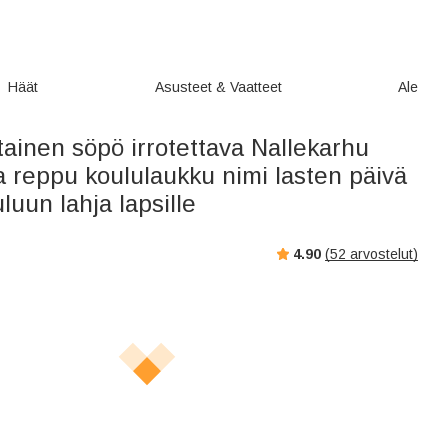
Häät
Asusteet & Vaatteet
Ale
ainen söpö irrotettava Nallekarhu
 reppu koululaukku nimi lasten päivä
luun lahja lapsille
4.90
(
52
arvostelut)