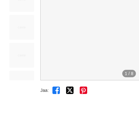
1
/
8


Jaa: