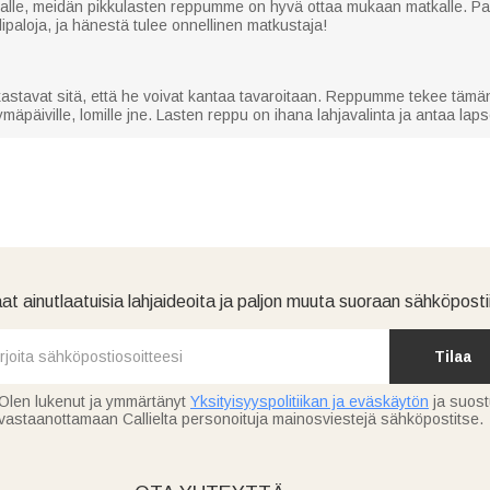
nalle, meidän pikkulasten reppumme on hyvä ottaa mukaan matkalle. P
lipaloja, ja hänestä tulee onnellinen matkustaja!
akastavat sitä, että he voivat kantaa tavaroitaan. Reppumme tekee tämän
mäpäiville, lomille jne. Lasten reppu on ihana lahjavalinta ja antaa lapsel
at ainutlaatuisia lahjaideoita ja paljon muuta suoraan sähköpostii
Tilaa
Olen lukenut ja ymmärtänyt
Yksityisyyspolitiikan ja eväskäytön
ja suos
vastaanottamaan Callielta personoituja mainosviestejä sähköpostitse.