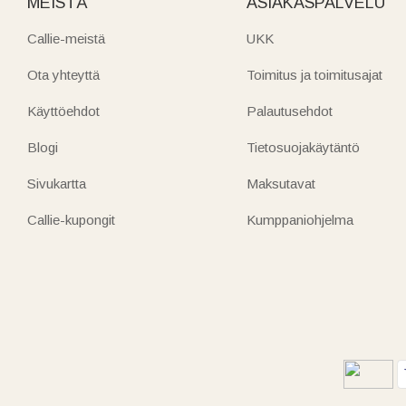
MEISTÄ
ASIAKASPALVELU
Callie-meistä
UKK
Ota yhteyttä
Toimitus ja toimitusajat
Käyttöehdot
Palautusehdot
Blogi
Tietosuojakäytäntö
Sivukartta
Maksutavat
Callie-kupongit
Kumppaniohjelma