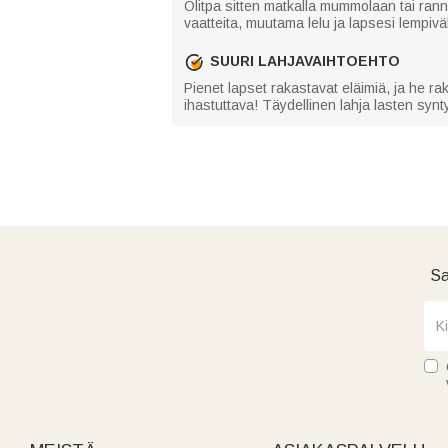
Olitpa sitten matkalla mummolaan tai ran
vaatteita, muutama lelu ja lapsesi lempivä
SUURI LAHJAVAIHTOEHTO
Pienet lapset rakastavat eläimiä, ja he r
ihastuttava! Täydellinen lahja lasten synty
Sa