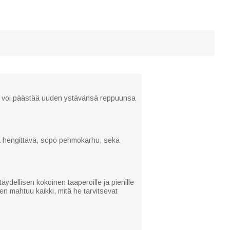
i voi päästää uuden ystävänsä reppuunsa
ja hengittävä, söpö pehmokarhu, sekä
dellisen kokoinen taaperoille ja pienille
hen mahtuu kaikki, mitä he tarvitsevat