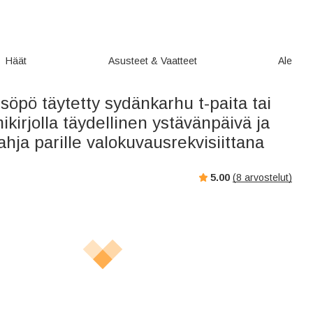
Häät
Asusteet & Vaatteet
Ale
söpö täytetty sydänkarhu t-paita tai
ikirjolla täydellinen ystävänpäivä ja
ahja parille valokuvausrekvisiittana
5.00
(
8
arvostelut)