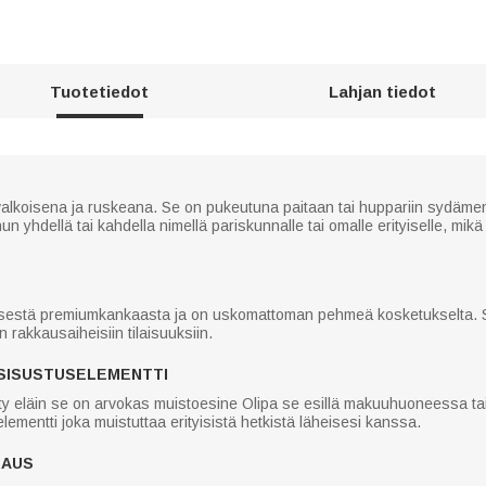
Tuotetiedot
Lahjan tiedot
lkoisena ja ruskeana. Se on pukeutuna paitaan tai huppariin sydämen k
yhdellä tai kahdella nimellä pariskunnalle tai omalle erityiselle, mikä t
äisestä premiumkankaasta ja on uskomattoman pehmeä kosketukselta. Se
 rakkausaiheisiin tilaisuuksiin.
 SISUSTUSELEMENTTI
y eläin se on arvokas muistoesine Olipa se esillä makuuhuoneessa tai
ementti joka muistuttaa erityisistä hetkistä läheisesi kanssa.
MAUS