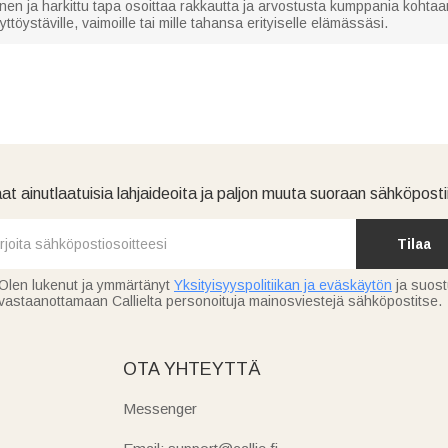
nen ja harkittu tapa osoittaa rakkautta ja arvostusta kumppania kohtaa
ttöystäville, vaimoille tai mille tahansa erityiselle elämässäsi.
at ainutlaatuisia lahjaideoita ja paljon muuta suoraan sähköpostii
Tilaa
Olen lukenut ja ymmärtänyt
Yksityisyyspolitiikan ja eväskäytön
ja suos
vastaanottamaan Callielta personoituja mainosviestejä sähköpostitse.
OTA YHTEYTTÄ
Messenger