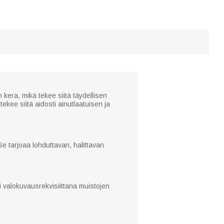
era, mikä tekee siitä täydellisen
ekee siitä aidosti ainutlaatuisen ja
 tarjoaa lohduttavan, halittavan
 valokuvausrekvisiittana muistojen