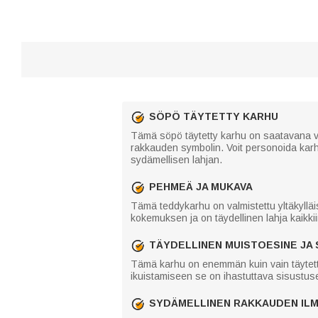
SÖPÖ TÄYTETTY KARHU
Tämä söpö täytetty karhu on saatavana va
rakkauden symbolin. Voit personoida karhun 
sydämellisen lahjan.
PEHMEÄ JA MUKAVA
Tämä teddykarhu on valmistettu yltäkyll
kokemuksen ja on täydellinen lahja kaikkiin
TÄYDELLINEN MUISTOESINE JA
Tämä karhu on enemmän kuin vain täytett
ikuistamiseen se on ihastuttava sisustusel
SYDÄMELLINEN RAKKAUDEN IL