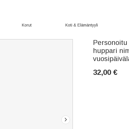
Korut
Koti & Elämäntyyli
Personoitu 
huppari nim
vuosipäiväl
32,00
€