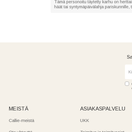
Tämä personoitu täytetty karhu on herttai
häät tai syntymäpäivälahja pariskunnille, ty
Sa
MEISTÄ
ASIAKASPALVELU
Callie-meistä
UKK