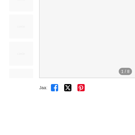
1
/
8


Jaa: