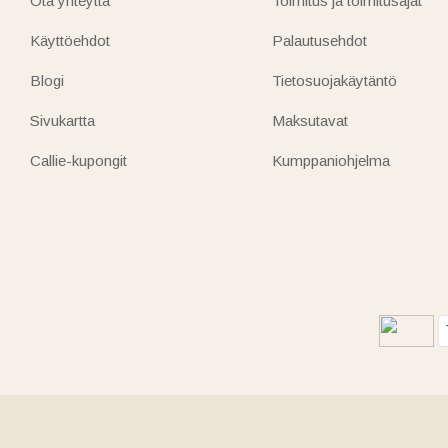
Ota yhteyttä
Toimitus ja toimitusajat
Käyttöehdot
Palautusehdot
Blogi
Tietosuojakäytäntö
Sivukartta
Maksutavat
Callie-kupongit
Kumppaniohjelma